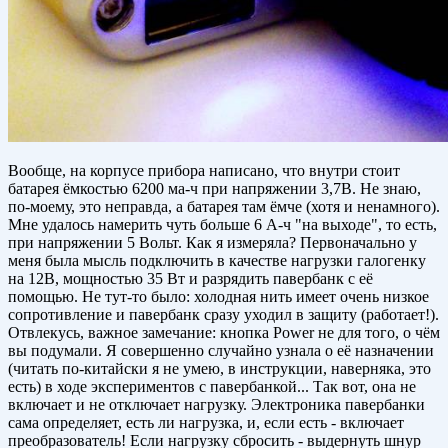
Вообще, на корпусе прибора написано, что внутри стоит
батарея ёмкостью 6200 ма-ч при напряжении 3,7В. Не знаю,
по-моему, это неправда, а батарея там ёмче (хотя и ненамного).
Мне удалось намерить чуть больше 6 А-ч "на выходе", то есть,
при напряжении 5 Вольт. Как я измеряла? Первоначально у
меня была мысль подключить в качестве нагрузки галогенку
на 12В, мощностью 35 Вт и разрядить павербанк с её
помощью. Не тут-то было: холодная нить имеет очень низкое
сопротивление и павербанк сразу уходил в защиту (работает!).
Отвлекусь, важное замечание: кнопка Power не для того, о чём
вы подумали. Я совершенно случайно узнала о её назначении
(читать по-китайски я не умею, в инструкции, наверняка, это
есть) в ходе экспериментов с павербанкой... Так вот, она не
включает и не отключает нагрузку. Электроника павербанки
сама определяет, есть ли нагрузка, и, если есть - включает
преобразователь! Если нагрузку сбросить - выдернуть шнур