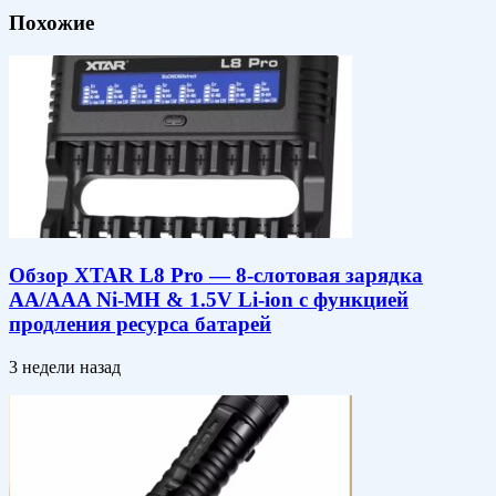
Похожие
Обзор XTAR L8 Pro — 8-слотовая зарядка
AA/AAA Ni-MH & 1.5V Li-ion c функцией
продления ресурса батарей
3 недели назад