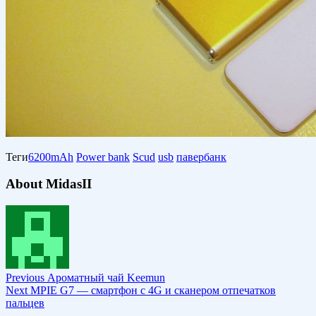
Теги
6200mAh
Power bank
Scud
usb
павербанк
About MidasII
Previous
Ароматный чай Keemun
Next
MPIE G7 — смартфон с 4G и сканером отпечатков
пальцев