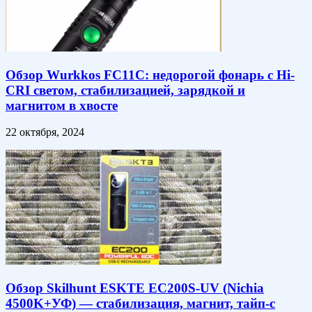
Обзор Wurkkos FC11C: недорогой фонарь с Hi-
CRI светом, стабилизацией, зарядкой и
магнитом в хвосте
22 октября, 2024
Обзор Skilhunt ESKTE EC200S-UV (Nichia
4500K+УФ) — стабилизация, магнит, тайп-с