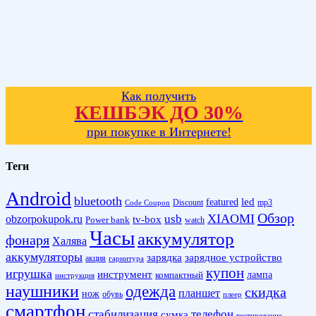
Как получить
КЕШБЭК ДО 30%
при покупке в Интернете!
Теги
Android
bluetooth
led
featured
Discount
mp3
Code Coupon
Обзор
XIAOMI
obzorpokupok.ru
usb
tv-box
Power bank
watch
Часы
аккумулятор
фонаря
Халява
аккумуляторы
зарядка
зарядное устройство
акция
гарнитура
купон
игрушка
инструмент
лампа
компактный
инструкция
наушники
одежда
скидка
планшет
нож
обувь
плеер
смартфон
стабилизация
телефон
сумка
тестирование