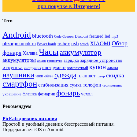
при покупке в Интернете!
Теги
Android
bluetooth
led
featured
Discount
mp3
Code Coupon
Обзор
XIAOMI
obzorpokupok.ru
usb
tv-box
Power bank
watch
Часы
аккумулятор
фонаря
Халява
аккумуляторы
зарядка
зарядное устройство
акция
гарнитура
купон
игрушка
инструмент
лампа
компактный
инструкция
наушники
одежда
скидка
планшет
нож
обувь
плеер
смартфон
стабилизация
телефон
сумка
тестирование
фонарь
фонарик
чехол
украшение
флешка
Рекомендуем
PicEat: дневник питания
Простой и удобный дневник безстрессовый питания.
Поддерживает iOS и Android.