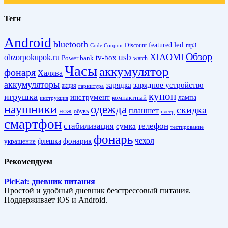
Теги
Android
bluetooth
led
featured
Discount
mp3
Code Coupon
Обзор
XIAOMI
obzorpokupok.ru
usb
tv-box
Power bank
watch
Часы
аккумулятор
фонаря
Халява
аккумуляторы
зарядка
зарядное устройство
акция
гарнитура
купон
игрушка
инструмент
лампа
компактный
инструкция
наушники
одежда
скидка
планшет
нож
обувь
плеер
смартфон
стабилизация
телефон
сумка
тестирование
фонарь
фонарик
чехол
украшение
флешка
Рекомендуем
PicEat: дневник питания
Простой и удобный дневник безстрессовый питания.
Поддерживает iOS и Android.