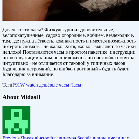
Для чего эти часы? Физкультурно-оздоровительные,
велопокатушечные, садово-огородные, вобщем, вездеходные,
там, где нужна лёгкость, компактность и имеется возможность
потерять-сломать - не жалко. Хотя, жалко - выглядят-то часики
неплохо! Поставляются часы в простом пакетике, инструкции
по эксплуатации к ним не приложено - но настройка понятна
интуитивно - не отличается от таковой у типичных часов.
Будильник негромкий, но шибко противный - будить будет.
Благодарю за внимание!
Теги
F91W
watch
дешёвые часы
Часы
About MidasII
Previous
Яркая вluetooth гарнитура Seenda в виде пчелиных