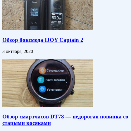
Обзор боксмода IJOY Captain 2
3 октября, 2020
Обзор смартчасов DT78 — недорогая новинка со
старыми косяками