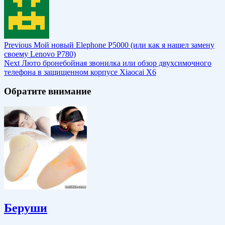
Previous
Мой новый Elephone P5000 (или как я нашел замену
своему Lenovo P780)
Next
Люто бронебойная звонилка или обзор двухсимочного
телефона в защищенном корпусе Xiaocai X6
Обратите внимание
Беруши