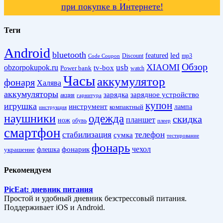
при покупке в Интернете!
Теги
Android
bluetooth
led
featured
Discount
mp3
Code Coupon
Обзор
XIAOMI
obzorpokupok.ru
usb
tv-box
Power bank
watch
Часы
аккумулятор
фонаря
Халява
аккумуляторы
зарядка
зарядное устройство
акция
гарнитура
купон
игрушка
инструмент
лампа
компактный
инструкция
наушники
одежда
скидка
планшет
нож
обувь
плеер
смартфон
стабилизация
телефон
сумка
тестирование
фонарь
фонарик
чехол
украшение
флешка
Рекомендуем
PicEat: дневник питания
Простой и удобный дневник безстрессовый питания.
Поддерживает iOS и Android.