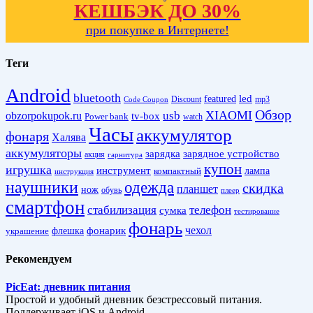
КЕШБЭК ДО 30%
при покупке в Интернете!
Теги
Android
bluetooth
led
featured
Discount
mp3
Code Coupon
Обзор
XIAOMI
obzorpokupok.ru
usb
tv-box
Power bank
watch
Часы
аккумулятор
фонаря
Халява
аккумуляторы
зарядка
зарядное устройство
акция
гарнитура
купон
игрушка
инструмент
лампа
компактный
инструкция
наушники
одежда
скидка
планшет
нож
обувь
плеер
смартфон
стабилизация
телефон
сумка
тестирование
фонарь
фонарик
чехол
украшение
флешка
Рекомендуем
PicEat: дневник питания
Простой и удобный дневник безстрессовый питания.
Поддерживает iOS и Android.