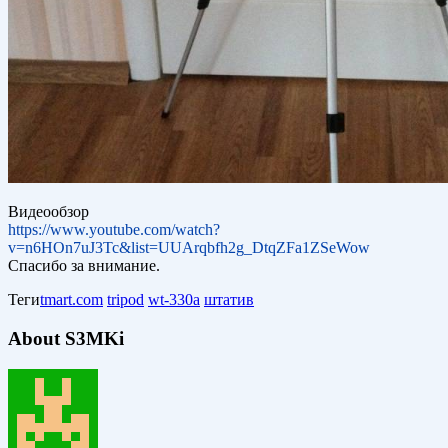
Видеообзор
https://www.youtube.com/watch?
v=n6HOn7uJ3Tc&list=UUArqbfh2g_DtqZFa1ZSeWow
Спасибо за внимание.
Теги
tmart.com
tripod
wt-330a
штатив
About S3MKi