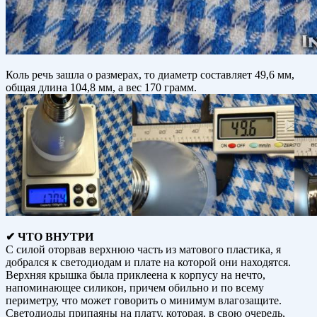
Коль речь зашла о размерах, то диаметр составляет 49,6 мм,
общая длина 104,8 мм, а вес 170 грамм.
✔ ЧТО ВНУТРИ
С силой оторвав верхнюю часть из матового пластика, я
добрался к светодиодам и плате на которой они находятся.
Верхняя крышка была приклеена к корпусу на нечто,
напоминающее силикон, причем обильно и по всему
периметру, что может говорить о минимум влагозащите.
Светодиоды припаяны на плату, которая, в свою очередь,