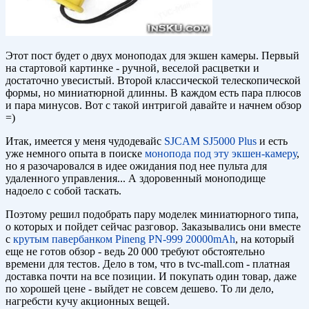
Этот пост будет о двух моноподах для экшен камеры. Первый
на стартовой картинке - ручной, веселой расцветки и
достаточно увесистый. Второй классической телескопической
формы, но миниатюрной длинны. В каждом есть пара плюсов
и пара минусов. Вот с такой интригой давайте и начнем обзор
=)
Итак, имеется у меня чудодевайс
SJCAM SJ5000 Plus
и есть
уже немного опыта в поиске
монопода под эту экшен-камеру
,
но я разочаровался в идее ожидания под нее пульта для
удаленного управления... А здоровенный моноподище
надоело с собой таскать.
Поэтому решил подобрать пару моделек миниатюрного типа,
о которых и пойдет сейчас разговор. Заказывались они вместе
с
крутым павербанком Pineng PN-999 20000mAh
, на который
еще не готов обзор - ведь 20 000 требуют обстоятельно
времени для тестов. Дело в том, что в tvc-mall.com - платная
доставка почти на все позиции. И покупать один товар, даже
по хорошей цене - выйдет не совсем дешево. То ли дело,
нагребсти кучу акционных вещей.