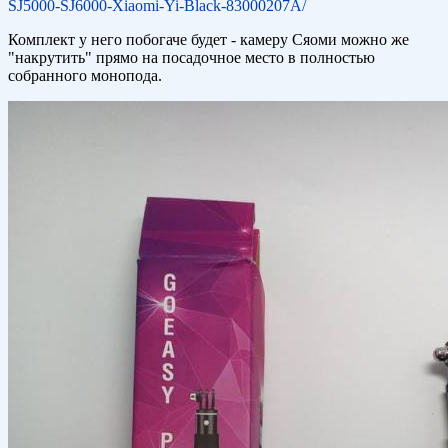
SJ5000-SJ6000-Xiaomi-Yi-Black-83000207A/
Комплект у него побогаче будет - камеру Сяоми можно же
"накрутить" прямо на посадочное место в полностью
собранного монопода.