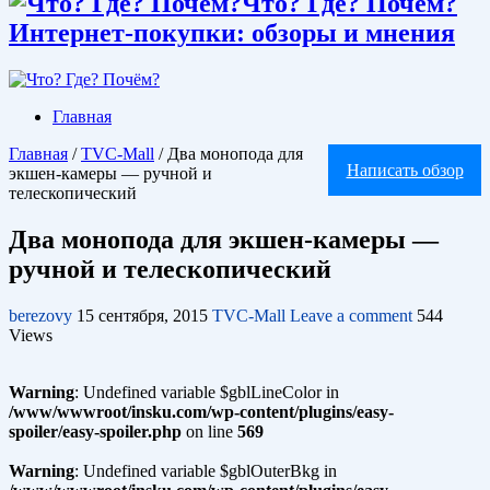
Что? Где? Почём?
Интернет-покупки: обзоры и мнения
Главная
Главная
/
TVC-Mall
/
Два монопода для
Написать обзор
экшен-камеры — ручной и
телескопический
Два монопода для экшен-камеры —
ручной и телескопический
berezovy
15 сентября, 2015
TVC-Mall
Leave a comment
544
Views
Warning
: Undefined variable $gblLineColor in
/www/wwwroot/insku.com/wp-content/plugins/easy-
spoiler/easy-spoiler.php
on line
569
Warning
: Undefined variable $gblOuterBkg in