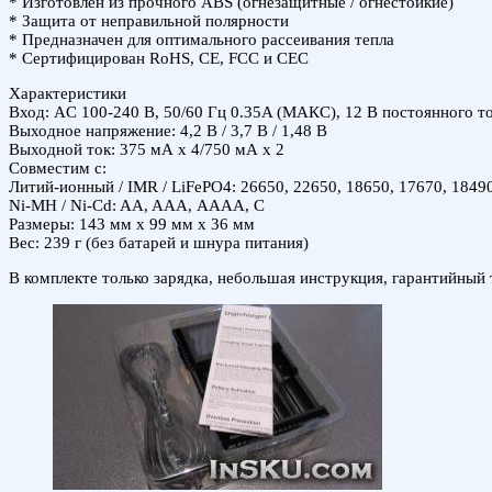
* Изготовлен из прочного ABS (огнезащитные / огнестойкие)
* Защита от неправильной полярности
* Предназначен для оптимального рассеивания тепла
* Сертифицирован RoHS, CE, FCC и CEC
Характеристики
Вход: AC 100-240 В, 50/60 Гц 0.35A (МАКС), 12 В постоянного т
Выходное напряжение: 4,2 В / 3,7 В / 1,48 В
Выходной ток: 375 мА х 4/750 мА х 2
Совместим с:
Литий-ионный / IMR / LiFePO4: 26650, 22650, 18650, 17670, 1849
Ni-MH / Ni-Cd: AA, AAA, АААА, С
Размеры: 143 мм х 99 мм х 36 мм
Вес: 239 г (без батарей и шнура питания)
В комплекте только зарядка, небольшая инструкция, гарантийный 