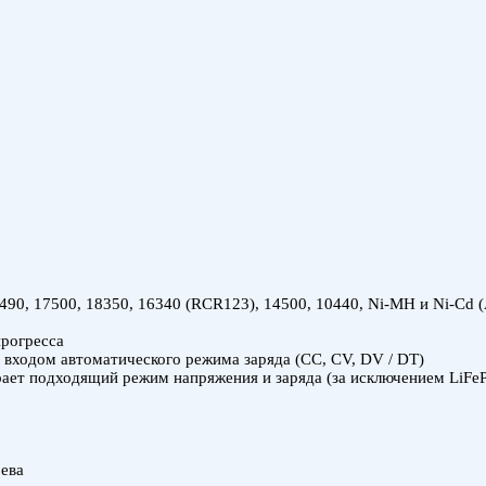
8490, 17500, 18350, 16340 (RCR123), 14500, 10440, Ni-MH и Ni-C
прогресса
д входом автоматического режима заряда (CC, CV, DV / DT)
рает подходящий режим напряжения и заряда (за исключением LiFe
ева