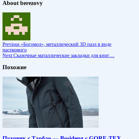
About berezovy
Previous
«Богомол», металлический 3D пазл в виде
насекомого
Next
Сказочные маталлические закладки для книг…
Похожие
Пуховик с Таобао — Bosideng с GORE-TEX