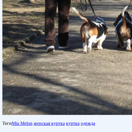
Теги
Mia Melon
женская куртка
куртка
одежда