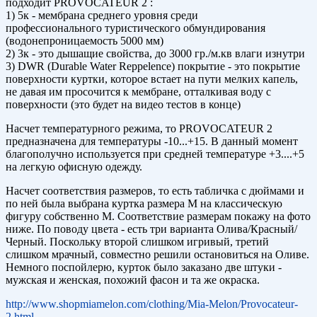
подходит PROVOCATEUR 2 :
1) 5к - мембрана среднего уровня среди
профессионального туристического обмундирования
(водонепроницаемость 5000 мм)
2) 3к - это дышащие свойства, до 3000 гр./м.кв влаги изнутри
3) DWR (Durable Water Reppelence) покрытие - это покрытие
поверхности куртки, которое встает на пути мелких капель,
не давая им просочится к мембране, отталкивая воду с
поверхности (это будет на видео тестов в конце)
Насчет температурного режима, то PROVOCATEUR 2
предназначена для температуры -10...+15. В данный момент
благополучно используется при средней температуре +3....+5
на легкую офисную одежду.
Насчет соответствия размеров, то есть табличка с дюймами и
по ней была выбрана куртка размера М на классическую
фигуру собственно М. Соответствие размерам покажу на фото
ниже. По поводу цвета - есть три варианта Олива/Красный/
Черный. Поскольку второй слишком игривый, третий
слишком мрачный, совместно решили остановиться на Оливе.
Немного поспойлерю, курток было заказано две штуки -
мужская и женская, похожий фасон и та же окраска.
http://www.shopmiamelon.com/clothing/Mia-Melon/Provocateur-
2.html