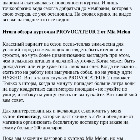
шарики и скатывалась с поверхности куртки. И лишь
точкообразно вода смогла добраться до мембраны, которая в
свою очередь ее уже остановила. На словах криво, на видео
все же нагляднее это все видно.
Итоги обзора курточки PROVOCATEUR 2 от Mia Melon
Классный вариант на сезон осень-теплая зима-весна для
условий города и желающих выглядеть быть втепле и в
сухости, но чуть более цивилизованно выглядеть при этом,
чем в лыжных штанах и лыжной курточке. Когда может быть
дождь/снег или еще хуже того - мокрый снег. Когда не важно -
ехать это на работу или выгуливать собак, но на улицу идти
НУЖНО. Вот в таких случаях PROVOCATEUR 2 поможет.
Только в шторм, когда за минуту попадает больше литра воды
на пару квадратных сантиметров площади - не гуляйте по
улице, и собаку на улицу гулять не выпускайте. Вот такой мой
вам совет.
Для заинтересованных и желающих сэкономить у меня
купон
democracy
, который даст скидку в 25% и обещание от
магазина организовать бесплатную доставку при заказе на
сумму больше 200 долларов.
Пока мы закончим разговор о куртках Mia Melon, но мы