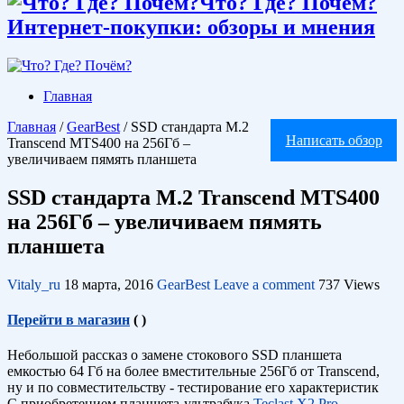
Что? Где? Почём?
Интернет-покупки: обзоры и мнения
Главная
Главная
/
GearBest
/
SSD стандарта M.2
Написать обзор
Transcend MTS400 на 256Гб –
увеличиваем пямять планшета
SSD стандарта M.2 Transcend MTS400
на 256Гб – увеличиваем пямять
планшета
Vitaly_ru
18 марта, 2016
GearBest
Leave a comment
737 Views
Перейти в магазин
(
)
Небольшой рассказ о замене стокового SSD планшета
емкостью 64 Гб на более вместительные 256Гб от Transcend,
ну и по совместительству - тестирование его характеристик
С приобретением планшета-ультрабука
Teclast X2 Pro