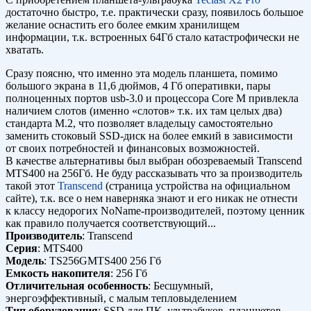
достаточно быстро, т.е. практически сразу, появилось большое
желание оснастить его более емким хранилищем
информации, т.к. встроенных 64Гб стало катастрофически не
хватать.
Сразу поясню, что именно эта модель планшета, помимо
большого экрана в 11,6 дюймов, 4 Гб оперативки, пары
полноценных портов usb-3.0 и процессора Core M привлекла
наличием слотов (именно «слотов» т.к. их там целых два)
стандарта M.2, что позволяет владельцу самостоятельно
заменить стоковый SSD-диск на более емкий в зависимости
от своих потребностей и финансовых возможностей.
В качестве альтернативы был выбран обозреваемый Transcend
MTS400 на 256Гб. Не буду рассказывать что за производитель
такой этот
Transcend
(страница устройства на официальном
сайте), т.к. все о нем наверняка знают и его никак не отнести
к классу недорогих NoName-производителей, поэтому ценник
как правило получается соответствующий...
Производитель
: Transcend
Серия
: MTS400
Модель
: TS256GMTS400 256 Гб
Емкость накопителя
: 256 Гб
Отличительная особенность
: Бесшумный,
энергоэффективный, с малым тепловыделением
Тип оборудования
: SSD для ПК, ультрабуков, планшетов