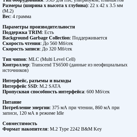
Размеры (ширина x высота x глубина)
: 22 x 42 x 3.5 мм
(M.2)
Вес
: 4 грамма
Параметры производительности
Поддержка TRIM
: Есть
Background Garbage Collection
: Поддерживается
Скорость чтения
: До 560 Мб/сек
Скорость записи
: До 320 Мб/сек
Тип чипов
: MLC (Multi Level Cell)
Контроллер
: Transcend TS6500 (данные из неофициальных
источников)
Интерфейс, разъемы и выходы
Интерфейс SSD
: M.2 SATA
Пропускная способность интерфейса
: 600 Мб/сек
Питание
Потребление энергии
: 375 мА при чтении, 860 мА при
записи, 120 мА в режиме Idle
Совместимость
Формат накопителя
: M.2 Type 2242 B&M Key