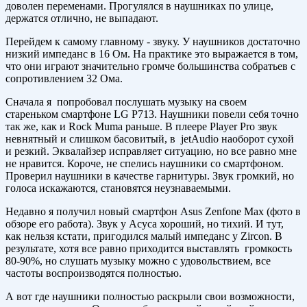
доволен переменами. Прогулялся в наушниках по улице,
держатся отлично, не выпадают.
Перейдем к самому главному - звуку. У наушников достаточно
низкий импеданс в 16 Ом. На практике это выражается в том,
что они играют значительно громче большинства собратьев с
сопротивлением 32 Ома.
Сначала я попробовал послушать музыку на своем
стареньком смартфоне LG P713. Наушники повели себя точно
так же, как и Rock Muma раньше. В плеере Player Pro звук
невнятный и слишком басовитый, в jetAudio наоборот сухой
и резкий. Эквалайзер исправляет ситуацию, но все равно мне
не нравится. Короче, не спелись наушники со смартфоном.
Проверил наушники в качестве гарнитуры. Звук громкий, но
голоса искажаются, становятся неузнаваемыми.
Недавно я получил новый смартфон Asus Zenfone Max (фото в
обзоре его работа). Звук у Асуса хороший, но тихий. И тут,
как нельзя кстати, пригодился малый импеданс у Zircon. В
результате, хотя все равно приходится выставлять громкость
80-90%, но слушать музыку можно с удовольствием, все
частоты воспроизводятся полностью.
А вот где наушники полностью раскрыли свои возможности,