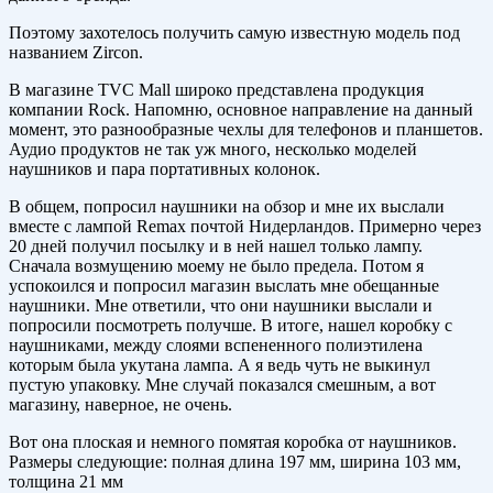
Поэтому захотелось получить самую известную модель под
названием Zircon.
В магазине TVC Mall широко представлена продукция
компании Rock. Напомню, основное направление на данный
момент, это разнообразные чехлы для телефонов и планшетов.
Аудио продуктов не так уж много, несколько моделей
наушников и пара портативных колонок.
В общем, попросил наушники на обзор и мне их выслали
вместе с лампой Remax почтой Нидерландов. Примерно через
20 дней получил посылку и в ней нашел только лампу.
Сначала возмущению моему не было предела. Потом я
успокоился и попросил магазин выслать мне обещанные
наушники. Мне ответили, что они наушники выслали и
попросили посмотреть получше. В итоге, нашел коробку с
наушниками, между слоями вспененного полиэтилена
которым была укутана лампа. А я ведь чуть не выкинул
пустую упаковку. Мне случай показался смешным, а вот
магазину, наверное, не очень.
Вот она плоская и немного помятая коробка от наушников.
Размеры следующие: полная длина 197 мм, ширина 103 мм,
толщина 21 мм