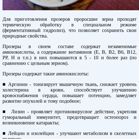
Для приготовления прозеров проросшие зерна проходят
термическую обработку в специальном режиме
(ферментативный гидролиз), что позволяет сохранить свои
природные свойства.
Прозеры в своем составе содержат незаменимые
аминокислоты, а содержание витаминов (E, В, В2, В6, В12,
РР, Н и т.п.) в них повышаются в 5 - 10 и более раз (по
сравнению с цельным зерном).
Прозеры содержат такие аминокислоты:
■ Аргинин - тонизирует мышечную ткань, снижает уровень
холестерина в крови, способствует улучшению
кровоснабжения сердца, повышает потенцию, замедляет
развитие опухолей и тому подобное;
■ Лизин - проявляет противовирусное действие, укрепляя
гуморальный иммунитет, предотвращает остеопороз и
возникновение катаракты;
■ Лейцин и изолейцин - улучшают метаболизм в скелетных
мышцах;