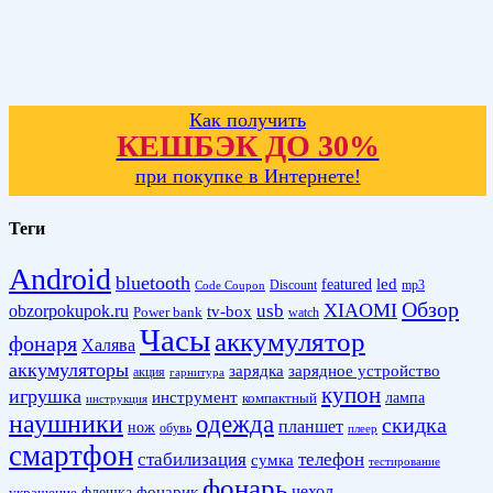
Как получить
КЕШБЭК ДО 30%
при покупке в Интернете!
Теги
Android
bluetooth
led
featured
Discount
mp3
Code Coupon
Обзор
XIAOMI
obzorpokupok.ru
usb
tv-box
Power bank
watch
Часы
аккумулятор
фонаря
Халява
аккумуляторы
зарядка
зарядное устройство
акция
гарнитура
купон
игрушка
инструмент
лампа
компактный
инструкция
наушники
одежда
скидка
планшет
нож
обувь
плеер
смартфон
стабилизация
телефон
сумка
тестирование
фонарь
фонарик
чехол
украшение
флешка