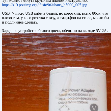
Тут можно глянуть крупным планом инструкцию:
https://s19.postimg.org/t3isfo9tf/uhans_h5000_005.jpg
USB -> micro USB кабель белый, но короткий, всего 80см, что
плохо тем, у кого розетка снизу, а смартфон на столе, могли бы
и подлиннее сделать.
Зарядное устройство белого цвета, обещано на выходе 5V 2A.