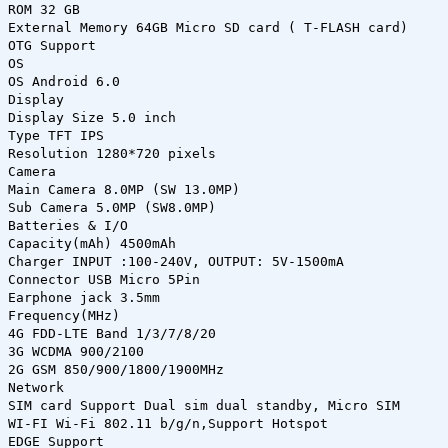
ROM 32 GB
External Memory 64GB Micro SD card ( T-FLASH card)
OTG Support
OS
OS Android 6.0
Display
Display Size 5.0 inch
Type TFT IPS
Resolution 1280*720 pixels
Camera
Main Camera 8.0MP (SW 13.0MP)
Sub Camera 5.0MP (SW8.0MP)
Batteries & I/O
Capacity(mAh) 4500mAh
Charger INPUT :100-240V, OUTPUT: 5V-1500mA
Connector USB Micro 5Pin
Earphone jack 3.5mm
Frequency(MHz)
4G FDD-LTE Band 1/3/7/8/20
3G WCDMA 900/2100
2G GSM 850/900/1800/1900MHz
Network
SIM card Support Dual sim dual standby, Micro SIM
WI-FI Wi-Fi 802.11 b/g/n,Support Hotspot
EDGE Support