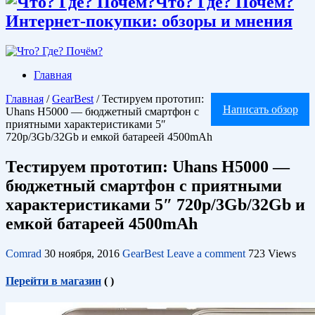
Что? Где? Почём?
Интернет-покупки: обзоры и мнения
Главная
Главная
/
GearBest
/
Тестируем прототип:
Написать обзор
Uhans H5000 — бюджетный смартфон с
приятными характеристиками 5″
720p/3Gb/32Gb и емкой батареей 4500mAh
Тестируем прототип: Uhans H5000 —
бюджетный смартфон с приятными
характеристиками 5″ 720p/3Gb/32Gb и
емкой батареей 4500mAh
Comrad
30 ноября, 2016
GearBest
Leave a comment
723 Views
Перейти в магазин
(
)