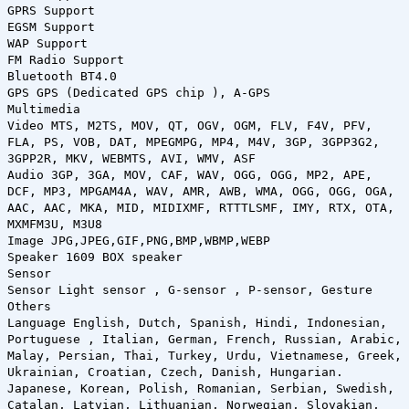
GPRS Support
EGSM Support
WAP Support
FM Radio Support
Bluetooth BT4.0
GPS GPS (Dedicated GPS chip ), A-GPS
Multimedia
Video MTS, M2TS, MOV, QT, OGV, OGM, FLV, F4V, PFV,
FLA, PS, VOB, DAT, MPEGMPG, MP4, M4V, 3GP, 3GPP3G2,
3GPP2R, MKV, WEBMTS, AVI, WMV, ASF
Audio 3GP, 3GA, MOV, CAF, WAV, OGG, OGG, MP2, APE,
DCF, MP3, MPGAM4A, WAV, AMR, AWB, WMA, OGG, OGG, OGA,
AAC, AAC, MKA, MID, MIDIXMF, RTTTLSMF, IMY, RTX, OTA,
MXMFM3U, M3U8
Image JPG,JPEG,GIF,PNG,BMP,WBMP,WEBP
Speaker 1609 BOX speaker
Sensor
Sensor Light sensor , G-sensor , P-sensor, Gesture
Others
Language English, Dutch, Spanish, Hindi, Indonesian,
Portuguese , Italian, German, French, Russian, Arabic,
Malay, Persian, Thai, Turkey, Urdu, Vietnamese, Greek,
Ukrainian, Croatian, Czech, Danish, Hungarian.
Japanese, Korean, Polish, Romanian, Serbian, Swedish,
Catalan, Latvian, Lithuanian, Norwegian, Slovakian,