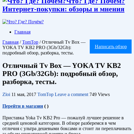
Что? Где? Почём?
Интернет-покупки: обзоры и мнения
Главная
Главная
/
TomTop
/
Отличный Tv Box —
Написать обзор
YOKA TV KB2 PRO (3Gb/32Gb):
подробный обзор, разборка, тесты.
Отличный Tv Box — YOKA TV KB2
PRO (3Gb/32Gb): подробный обзор,
разборка, тесты.
Zloi
11 мая, 2017
TomTop
Leave a comment
749 Views
Перейти в магазин
(
)
Приставка Yoka Tv KB2 Pro — пожалуй лучшее решение в
средней ценовой категории. В обзоре разберемся в чем
отличия с ультра дешевыми боксами и стоит ли переплачивать
за объем оперативной памяти и бренд...