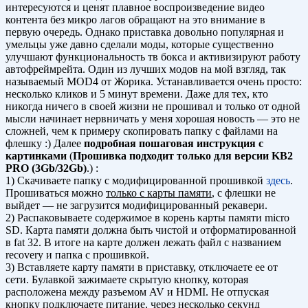
интересуются и ценят плавное воспроизведение видео
контента без микро лагов обращают на это внимание в
первую очередь. Однако приставка довольно популярная и
умельцы уже давно сделали моды, которые существенно
улучшают функциональность тв бокса и активизируют работу
автофреймрейта. Один из лучших модов на мой взгляд, так
называемый MOD4 от Жорика. Устанавливается очень просто:
несколько кликов и 5 минут времени. Даже для тех, кто
никогда ничего в своей жизни не прошивал и только от одной
мысли начинает нервничать у меня хорошая новость — это не
сложней, чем к примеру скопировать папку с файлами на
флешку :) Далее
подробная пошаговая инструкция с
картинками
(
Прошивка подходит только для версии KB2
PRO (3Gb/32Gb)
.) :
1) Скачиваете папку с модифицированной прошивкой
здесь
.
Прошиваться можно
только с карты памяти
, с флешки не
выйдет — не загрузится модифицированный рекавери.
2) Распаковываете содержимое в корень карты памяти micro
SD. Карта памяти должна быть чистой и отформатированной
в fat 32. В итоге на карте должен лежать файл с названием
recovery и папка с прошивкой.
3) Вставляете карту памяти в приставку, отключаете ее от
сети. Булавкой зажимаете скрытую кнопку, которая
расположена между разъемом AV и HDMI. Не отпуская
кнопку подключаете питание, через несколько секунд