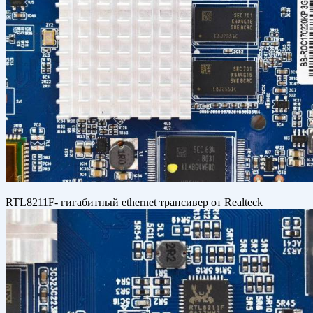
RTL8211F- гигабитный ethernet трансивер от Realteck