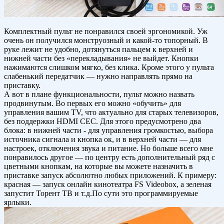
Комплектный пульт не понравился своей эргономикой. Уж
очень он получился монструозный и какой-то топорный. В
руке лежит не удобно, дотянуться пальцем к верхней и
нижней части без «перекладывания» не выйдет. Кнопки
нажимаются слишком мягко, без клика. Кроме этого у пульта
слабенький передатчик — нужно направлять прямо на
приставку.
А вот в плане функциональности, пульт можно назвать
продвинутым. Во первых его можно «обучить» для
управления вашим TV, что актуально для старых телевизоров,
без поддержки HDMI CEC. Для этого предусмотрено два
блока: в нижней части - для управления громкостью, выбора
источника сигнала и кнопка ок, и в верхней части — для
настроек, отключения звука и питание. Но больше всего мне
понравилось другое — по центру есть дополнительный ряд с
цветными кнопкам, на которые вы можете назначить в
приставке запуск абсолютно любых приложений. К примеру:
красная — запуск онлайн кинотеатра FS Videobox, а зеленая
запустит Торент ТВ и т.д.По сути это программируемые
ярлыки.