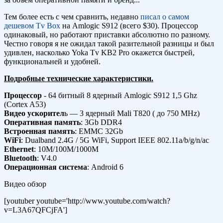
Тем более есть с чем сравнить, недавно
писал о самом
дешевом Tv Box
на Amlogic S912 (всего $30). Процессор
одинаковый, но работают приставки абсолютно по разному.
Честно говоря я не ожидал такой разительной разницы и был
удивлен, насколько Yoka Tv KB2 Pro окажется быстрей,
функциональней и удобней.
Подробные технические характеристики.
Процессор
- 64 битный 8 ядерный Amlogic S912 1,5 Ghz
(Cortex A53)
Видео ускорител
ь — 3 ядерный Mali T820 ( до 750 MHz)
Оперативная память
: 3Gb DDR4
Встроенная память
: EMMC 32Gb
WiFi
: Dualband 2.4G / 5G WiFi, Support IEEE 802.11a/b/g/n/ac
Ethernet
: 10M/100M/1000M
Bluetooth
: V4.0
Операционная система
: Android 6
Видео обзор
[youtuber youtube='http://www.youtube.com/watch?
v=L3A67QFCjFA']