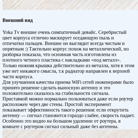
Внешний вид
Yoka Tv внешне очень симпатичный девайс. Серебристый
цвет корпуса отлично маскирует оседающую пыль и
отпечатки пальцев. Внешне он выглядит всегда чистым и
опрятным :) Тактильно корпус похож на металлический, но
разборка показала, что основная часть изготовлена из
плотного четного пластика с накладками «под металл».
Только нижняя крышка действительно из металла, хотя в этом
уже нет никакого смысла, т.к радиатор направлен к верхней
части корпуса.
Для улучшения качества приема WiFi сетей инженерами было
принято решение сделать выносную антенну и это
положительно сказалось на стабильности сигнала.
Приставкой можно нормально пользоваться даже если роутер
расположен через две стены. Простой эксперимент
показывает эффективность такого решения: если открутить
антенну — сигнал становится гораздо слабее, скорость падает.
Особенно это видно на большом удалении от роутера, в
комнате с роутером сигнал сильный даже без антенны.