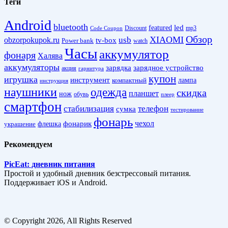
Теги
Android
bluetooth
led
featured
Discount
mp3
Code Coupon
Обзор
XIAOMI
obzorpokupok.ru
usb
tv-box
Power bank
watch
Часы
аккумулятор
фонаря
Халява
аккумуляторы
зарядка
зарядное устройство
акция
гарнитура
купон
игрушка
инструмент
лампа
компактный
инструкция
наушники
одежда
скидка
планшет
нож
обувь
плеер
смартфон
стабилизация
телефон
сумка
тестирование
фонарь
фонарик
чехол
украшение
флешка
Рекомендуем
PicEat: дневник питания
Простой и удобный дневник безстрессовый питания.
Поддерживает iOS и Android.
© Copyright 2026, All Rights Reserved