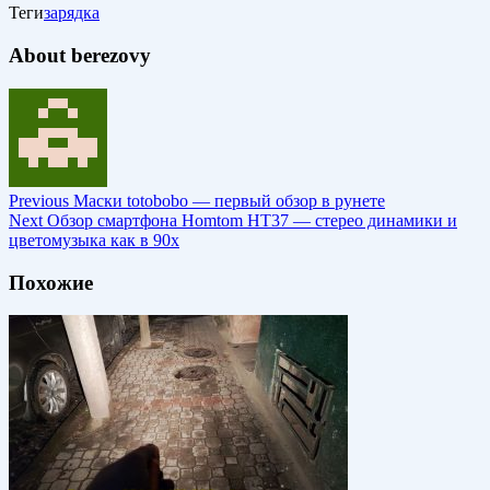
Теги
зарядка
About berezovy
Previous
Маски totobobo — первый обзор в рунете
Next
Обзор смартфона Homtom HT37 — стерео динамики и
цветомузыка как в 90х
Похожие