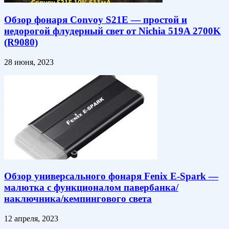
Обзор фонаря Convoy S21E — простой и
недорогой флудерный свет от Nichia 519A 2700K
(R9080)
28 июня, 2023
Обзор универсального фонаря Fenix E-Spark —
малютка с функционалом павербанка/
наключника/кемпингового света
12 апреля, 2023