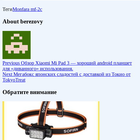
Теги
Monfara mf-2c
About berezovy
Previous
Обзор Xiaomi Mi Pad 3 — хороший android планшет
для «диванного» использования.
Next
Мегабокс японских сладостей с доставкой из Токио от
TokyoTreat
Обратите внимание