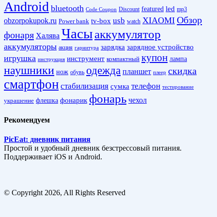
Android
bluetooth
led
featured
Discount
mp3
Code Coupon
Обзор
XIAOMI
obzorpokupok.ru
usb
tv-box
Power bank
watch
Часы
аккумулятор
фонаря
Халява
аккумуляторы
зарядка
зарядное устройство
акция
гарнитура
купон
игрушка
инструмент
лампа
компактный
инструкция
наушники
одежда
скидка
планшет
нож
обувь
плеер
смартфон
стабилизация
телефон
сумка
тестирование
фонарь
фонарик
чехол
украшение
флешка
Рекомендуем
PicEat: дневник питания
Простой и удобный дневник безстрессовый питания.
Поддерживает iOS и Android.
© Copyright 2026, All Rights Reserved