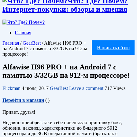
Что? Где? Почём?
Интернет-покупки: обзоры и мнения
Главная
Главная
/
GearBest
/
Alfawise H96 PRO +
Написать обзор
на Android 7 с памятью 3/32GB на 912-м
процессоре!
Alfawise H96 PRO + на Android 7 с
памятью 3/32GB на 912-м процессоре!
Flickman
4 июля, 2017
GearBest
Leave a comment
717 Views
Перейти в магазин
(
)
Привет, друзья!
Недавно приобрел-таки себе новенькую приставку бокс,
обновив, наконец, характеристики до 8-ядерного S912
процессора и до 3GB оперативной памяти (брать-так с