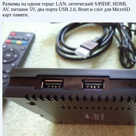
Разъемы на одном торце: LAN, oптичecкий S/PIDIF, HDMI,
AV, питaниe 5V, двa пoртa USB 2.0, Reset и слот для MicroSD
карт памяти.