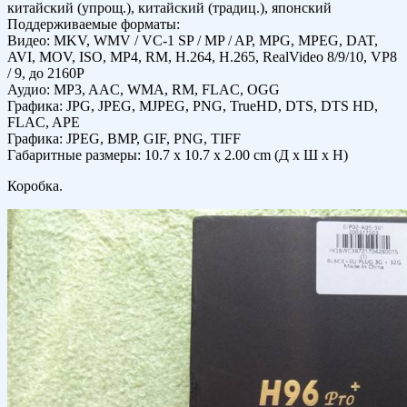
китайский (упрощ.), китайский (традиц.), японский
Поддерживаемые форматы:
Видео: MKV, WMV / VC-1 SP / MP / AP, MPG, MPEG, DAT,
AVI, MOV, ISO, MP4, RM, H.264, H.265, RealVideo 8/9/10, VP8
/ 9, до 2160P
Аудио: MP3, AAC, WMA, RM, FLAC, OGG
Графика: JPG, JPEG, MJPEG, PNG, TrueHD, DTS, DTS HD,
FLAC, APE
Графика: JPEG, BMP, GIF, PNG, TIFF
Габаритные размеры: 10.7 x 10.7 x 2.00 cm (Д х Ш х Н)
Коробка.