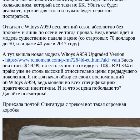
охлаждением, который все таки не БК. Убить ее будет
реальнее, пускай для этого и нужно будет серьезно
постараться.
Откатал с Wltoys A959 весь летний сезон абсолютно без
проблем и лишь по осени ее тогда продал. Ведь время идет и
модель существенно падала в цене (со стартовых 70 долларов
до 50, или даже 40 уже в 2017 году).
А тут вышла новая модель Wltoys A959 Upgraded Version
-
https://www.rcmoment.com/p-rm7264bl-eu.html?aid=vain
Здесь
она стоит $ 59.99, но есть купон на скидку в 10$ - RPT334 и
прайс уже не столь высокий относительно цены предыдущего
поколения. Я не зря начал обзор со своих воспоминаний
об Wltoys A959, ведь модели во всех спецификациях
практически идентичны. И за что ж цена побольше то?
Давайте посмотрим!
Приехала почтой Сингапура с треком вот такая огромная
коробка.