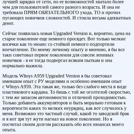
лучшей зарядки от сети, но ее возможностей хватало более
чем для пользователей самого разного возраста. И она не
требовала ПРЯМ ОБЯЗАТЕЛЬНОГО ухода, ТО и прочих
пугающих новичков сложностей. И стоила весьма адекватных
денег.
Сейчас появилась новая Upgraded Version и, вероятно, цена на
старое поколение еще немного просядет. Вот только мелкие
косячки как то нюанс со стойкой немного подпортили
впечатление. По моему личному опыту и мнению, я бы все
таки советовал первое поколения для совсем ленивых
новичков - я ее тогда подвергал всяким пыткам и она
нормально выжила.
Модель Wltoys A959 Upgraded Version я бы советовал
имевшим опыт с РУ моделями и особенно имевшим опыт
с Wltoys A959. Эта такая же, только без слабого места в виде
пластикового кардана. То бишь с той же оголтелой скоростью,
с тем же запасом автономности и отличной проходимостью.
Только добавить аккумуляторов и быть морально готовым к
вероятности каких то мелких неурядиц, как вот случилось у
меня. Возможно это частный случай, какой то заводской брак
и я вот зря тут жути нагнал на новое поколение. Но я
посчитал своим долгом рассказать обо всех нюансах моего
опыта.