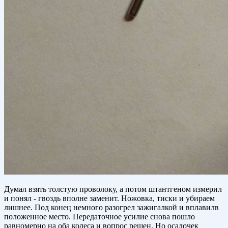
Думал взять толстую проволоку, а потом штантгеном измерил
и понял - гвоздь вполне заменит. Ножовка, тиски и убираем
лишнее. Под конец немного разогрел зажигалкой и вплавилв
положенное место. Передаточное усилие снова пошло
равномерно на оба колеса и вопрос решен. Но осадочек