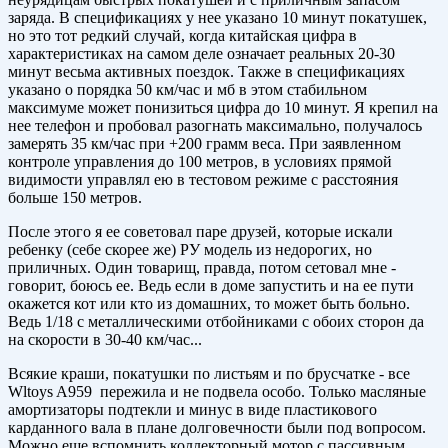
заряда. В спецификациях у нее указано 10 минут покатушек,
но это тот редкий случай, когда китайская цифра в
характеристиках на самом деле означает реальных 20-30
минут весьма активных поездок. Также в спецификациях
указано о порядка 50 км/час и мб в этом стабильном
максимуме может понизиться цифра до 10 минут. Я крепил на
нее телефон и пробовал разогнать максимально, получалось
замерять 35 км/час при +200 грамм веса. При заявленном
контроле управления до 100 метров, в условиях прямой
видимости управлял ею в тестовом режиме с расстояния
больше 150 метров.
После этого я ее советовал паре друзей, которые искали
ребенку (себе скорее же) РУ модель из недорогих, но
приличных. Один товарищ, правда, потом сетовал мне -
говорит, боюсь ее. Ведь если в доме запустить и на ее пути
окажется кот или кто из домашних, то может быть больно.
Ведь 1/18 с металлическими отбойниками с обоих сторон да
на скорости в 30-40 км/час...
Всякие краши, покатушки по листьям и по брусчатке - все
Wltoys A959 пережила и не подвела особо. Только масляные
амортизаторы подтекли и минус в виде пластикового
карданного вала в плане долговечности были под вопросом.
Можно еще вспомнить коллекторный мотор с пассивным