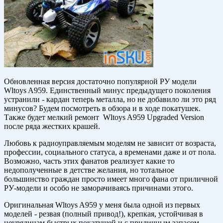
Обновленная версия достаточно популярной РУ модели
Wltoys A959. Единственный минус предыдущего поколения
устранили - кардан теперь металла, но не добавило ли это ряд
минусов? Будем посмотреть в обзора и в ходе покатушек.
Также будет мелкий ремонт Wltoys A959 Upgraded Version
после ряда жестких крашей.
Любовь к радиоуправляемым моделям не зависит от возраста,
профессии, социального статуса, а временами даже и от пола.
Возможно, часть этих фанатов реализует какие то
недополученные в детстве желания, но тотальное
большинство граждан просто имеет много фана от приличной
РУ-модели и особо не заморачиваясь причинами этого.
Оригинальная Wltoys A959 у меня была одной из первых
моделей - резвая (полный привод!), крепкая, устойчивая в
неурядицам быстрых покатушей и с приличным запасом