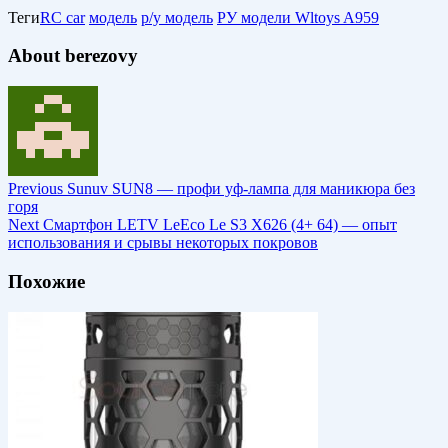
Теги
RC car
модель
р/у модель
РУ модели Wltoys A959
About berezovy
Previous
Sunuv SUN8 — профи уф-лампа для маникюра без
горя
Next
Смартфон LETV LeEco Le S3 X626 (4+ 64) — опыт
использования и срывы некоторых покровов
Похожие