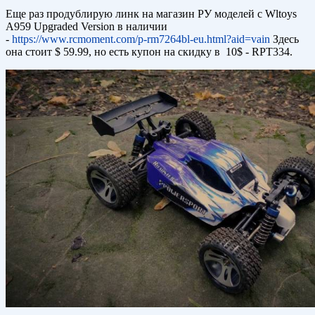
Еще раз продублирую линк на магазин РУ моделей с Wltoys
A959 Upgraded Version в наличии
-
https://www.rcmoment.com/p-rm7264bl-eu.html?aid=vain
Здесь
она стоит $ 59.99, но есть купон на скидку в 10$ - RPT334.