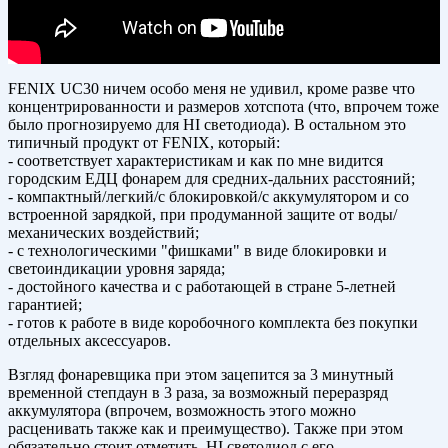
FENIX UC30 ничем особо меня не удивил, кроме разве что
концентрированности и размеров хотспота (что, впрочем тоже
было прогнозируемо для HI светодиода). В остальном это
типичный продукт от FENIX, который:
- соответствует характеристикам и как по мне видится
городским ЕДЦ фонарем для средних-дальних расстояний;
- компактный/легкий/с блокировкой/с аккумулятором и со
встроенной зарядкой, при продуманной защите от воды/
механических воздействий;
- с технологическими "фишками" в виде блокировки и
светоиндикации уровня заряда;
- достойного качества и с работающей в стране 5-летней
гарантией;
- готов к работе в виде коробочного комплекта без покупки
отдельных аксессуаров.
Взгляд фонаревщика при этом зацепится за 3 минутный
временной степдаун в 3 раза, за возможный переразряд
аккумулятора (впрочем, возможность этого можно
расценивать также как и преимущество). Также при этом
обязательно стоит отметить HI светодиод с его