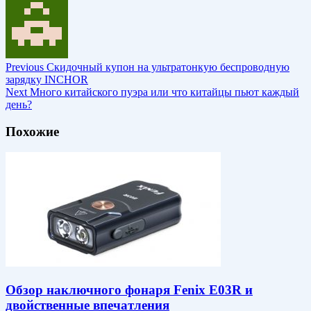
Previous
Скидочный купон на ультратонкую беспроводную
зарядку INCHOR
Next
Много китайского пуэра или что китайцы пьют каждый
день?
Похожие
Обзор наключного фонаря Fenix E03R и
двойственные впечатления