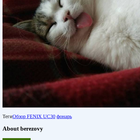
Теги
Обзор FENIX UC30
фонарь
About berezovy