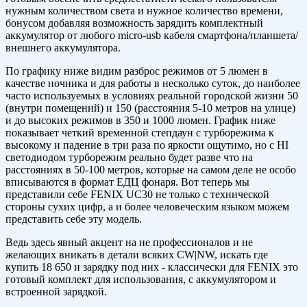
нужным количеством света и нужное количество времени,
бонусом добавляя возможность зарядить комплектный
аккумулятор от любого micro-usb кабеля смартфона/планшета/
внешнего аккумулятора.
По графику ниже видим разброс режимов от 5 люмен в
качестве ночника и для работы в несколько суток, до наиболее
часто используемых в условиях реальной городской жизни 50
(внутри помещений) и 150 (расстояния 5-10 метров на улице)
и до высоких режимов в 350 и 1000 люмен. График ниже
показывает четкий временной степдаун с турборежима к
высокому и падение в три раза по яркости ощутимо, но с HI
светодиодом турборежим реально будет разве что на
расстояниях в 50-100 метров, которые на самом деле не особо
вписываются в формат ЕДЦ фонаря. Вот теперь мы
представили себе FENIX UC30 не только с технической
стороны сухих цифр, а и более человеческим языком можем
представить себе эту модель.
Ведь здесь явный акцент на не профессионалов и не
желающих вникать в детали всяких CW|NW, искать где
купить 18 650 и зарядку под них - классически для FENIX это
готовый комплект для использования, с аккумулятором и
встроенной зарядкой.