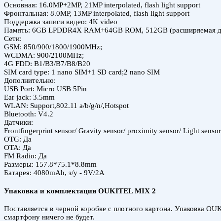
Основная: 16.0MP+2MP, 21MP interpolated, flash light support
Фронтальная: 8.0MP, 13MP interpolated, flash light support
Поддержка записи видео: 4K video
Память: 6GB LPDDR4X RAM+64GB ROM, 512GB (расширяемая до 
Сети:
GSM: 850/900/1800/1900MHz;
WCDMA: 900/2100MHz;
4G FDD: B1/B3/B7/B8/B20
SIM card type: 1 nano SIM+1 SD card;2 nano SIM
Дополнительно:
USB Port: Micro USB 5Pin
Ear jack: 3.5mm
WLAN: Support,802.11 a/b/g/n/,Hotspot
Bluetooth: V4.2
Датчики:
Frontfingerprint sensor/ Gravity sensor/ proximity sensor/ Light sens
OTG: Да
OTA: Да
FM Radio: Да
Размеры: 157.8*75.1*8.8mm
Батарея: 4080mAh, з/у - 9V/2A
Упаковка и комплектация OUKITEL MIX 2
Поставляется в черной коробке с плотного картона. Упаковка OU
смартфону ничего не будет.