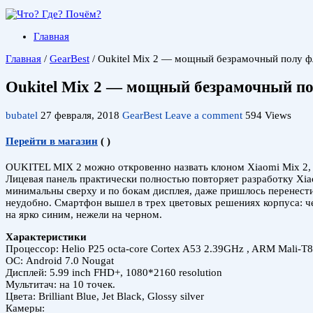
Главная
Главная
/
GearBest
/
Oukitel Mix 2 — мощный безрамочный полу ф
Oukitel Mix 2 — мощный безрамочный п
bubatel
27 февраля, 2018
GearBest
Leave a comment
594 Views
Перейти в магазин
(
)
OUKITEL MIX 2 можно откровенно назвать клоном Xiaomi Mix 2, 
Лицевая панель практически полностью повторяет разработку Xia
минимальны сверху и по бокам дисплея, даже пришлось перенест
неудобно. Смартфон вышел в трех цветовых решениях корпуса: че
на ярко синим, нежели на черном.
Характеристики
Процессор: Helio P25 octa-core Cortex A53 2.39GHz , ARM Mali-T
ОС: Android 7.0 Nougat
Дисплей: 5.99 inch FHD+, 1080*2160 resolution
Мультитач: на 10 точек.
Цвета: Brilliant Blue, Jet Black, Glossy silver
Камеры: