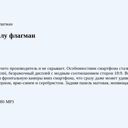
лагман
олу флагман
чего производитель и не скрывает. Особенностями смартфона стал
omi, безрамочный дисплей с модным соотношением сторон 18:9. Вп
и фронтальную камеры вниз смартфона, что сразу даже может удив
рном, ярко-синем и серебристом. Задняя панель матовая, меняющая
880 MP3