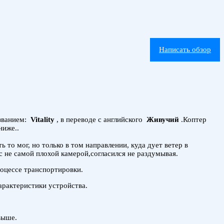
Написать обзор
азванием:
Vitality
, в переводе с английского
Живучий
.Коптер
ниже..
 то мог, но только в том направлении, куда дует ветер в
с не самой плохой камерой,согласился не раздумывая.
роцессе транспортировки.
арактеристики устройства.
выше.