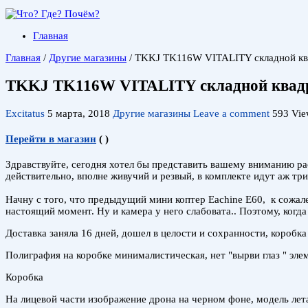
Главная
Главная
/
Другие магазины
/
TKKJ TK116W VITALITY складной ква
TKKJ TK116W VITALITY складной квадро
Excitatus
5 марта, 2018
Другие магазины
Leave a comment
593 Vie
Перейти в магазин
(
)
Здравствуйте, сегодня хотел бы представить вашему вниманию 
действительно, вполне живучий и резвый, в комплекте идут аж три
Начну с того, что предыдущий мини коптер Eachine E60, к сожален
настоящий момент. Ну и камера у него слабовата.. Поэтому, когд
Доставка заняла 16 дней, дошел в целости и сохранности, коробк
Полиграфия на коробке минималистическая, нет "вырви глаз " эле
Коробка
На лицевой части изображение дрона на черном фоне, модель лета