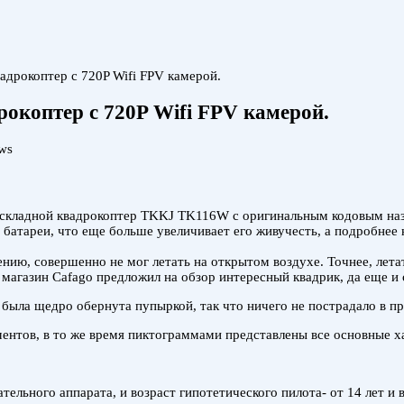
дрокоптер с 720P Wifi FPV камерой.
коптер с 720P Wifi FPV камерой.
ws
раскладной квадрокоптер TKKJ TK116W с оригинальным кодовым н
 батареи, что еще больше увеличивает его живучесть, а подробнее 
ию, совершенно не мог летать на открытом воздухе. Точнее, летать
а магазин Cafago предложил на обзор интересный квадрик, да еще и 
а была щедро обернута пупыркой, так что ничего не пострадало в п
ментов, в то же время пиктограммами представлены все основные х
тельного аппарата, и возраст гипотетического пилота- от 14 лет и 