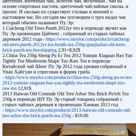
цветении, копченый чай, золотой чай, молочный , чаи на
основе спиртовых настоек, цветочный чай,чайные смолы, и
прочее. И сколько их существует столько и мнений о
настоящем чае. Но сегодня мы поговорим о трех видах чая
который обычно называют Пу Эр:
1.Caicheng Old Trees Puerh 2012yr что в переводе звучит как
Пу Эр провинции Цайченг , собранный из старых чайных
деревьев 2012 года -
https://www.moylor.com/products/caicheng-
old-trees-puerh-2012yr-tea-health-tea-250g-qianjiazhai-old-trees-
brick-puerh-tea-freeshipping
2,91+8,92$
2.China Tea 250g Sheng Pu Er Tea 2012 Yunnan Xiaguan Bao Yan
Tightly Tea Mushroom Shape Tuo Raw Tea в переводе
Китайский чай Шенг Пу Эр 2012 года урожая собранный в
Унан Хайгуан и спресован в форму гриба
-
https://www.moylor.com/products/china-tea-250g-sheng-pu-er-tea-
2012-yunnan-xiaguan-bao-yan-tightly-tea-mushroom-shape-tuo-
raw-tea
12,91$
2013 Haiwan Old Comrade Old Tree Arbor Shu Brick Pu'erh Tea
250g в переводе ШУ Пу Эр старый товарищ собранный с
старых чайных деревьев в провинции Хаиван 2013 год
-
https://www.moylor.com/products/2013-haiwan-old-comrade-old-
tree-arbor-shu-brick-puerh-tea-250g
- $19.00