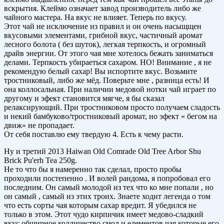
вскрытия. Клеймо означает завод производитель либо же
чайного мастера. На вкус не влияет. Теперь по вкусу.
Этот чай не исключение из правил и он очень насыщщен
вкусовыми элементами, грибной вкус, частичный аромат
лесного болота ( без шуток), легкая терпкость, и огромный
драйв энергии. От этого чая мне хотелось бежать заниматься
делами. Терпкость убираеться сахаром. НО! Внимание , я не
рекомендую белый сахар! Вы испортите вкус. Возьмите
тростниковый, либо же мёд. Поверьте мне , разница есть! И
она коллосальная. При наличии медовой нотки чай играет по
другому и эфект становится мягче, я бы сказал
релаксирующий. При тростниковом просто получаем сладость
и некий бамбуково/тростниковый аромат, но эфект « бегом на
движ» не пропадает.
От себя поставлю ему твердую 4. Есть к чему расти.
Ну и третий 2013 Haiwan Old Comrade Old Tree Arbor Shu
Brick Pu'erh Tea 250g.
Не то что бы я намеренно так сделал, просто пробы
проходили постепенно . И волей рандома, я попробовал его
последним. Он самый молодой из тех что ко мне попали , но
он самый , самый из этих троих. Знаете ходит легенда о том
что есть сорты чая которым сахар вредит. Я убедился не
только в этом. Этот чудо кирпичик имеет медово-сладкий
вкус,общирное колличество смол и елементов чая которые его