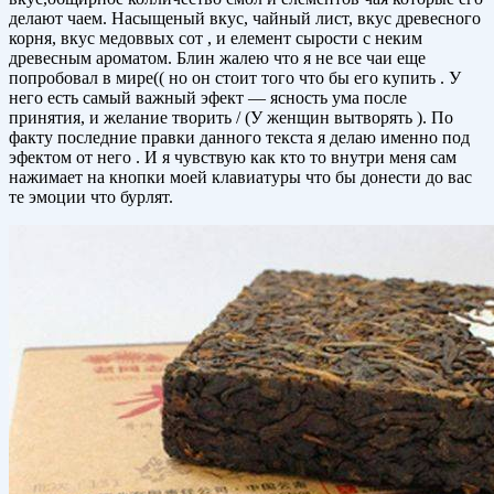
делают чаем. Насыщеный вкус, чайный лист, вкус древесного
корня, вкус медоввых сот , и елемент сырости с неким
древесным ароматом. Блин жалею что я не все чаи еще
попробовал в мире(( но он стоит того что бы его купить . У
него есть самый важный эфект — ясность ума после
принятия, и желание творить / (У женщин вытворять ). По
факту последние правки данного текста я делаю именно под
эфектом от него . И я чувствую как кто то внутри меня сам
нажимает на кнопки моей клавиатуры что бы донести до вас
те эмоции что бурлят.