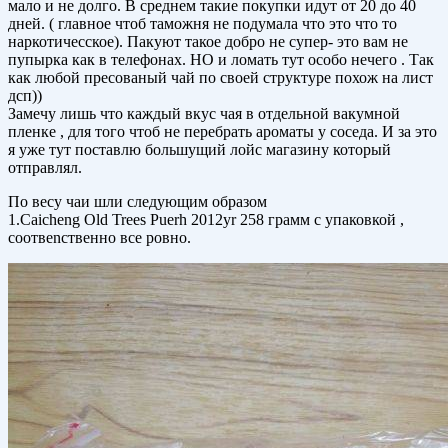
мало и не долго. В среднем такие покупки идут от 20 до 40
дней. ( главное чтоб таможня не подумала что это что то
наркотичесское). Пакуют такое добро не супер- это вам не
пупырка как в телефонах. НО и ломать тут особо нечего . Так
как любой пресованый чай по своей структуре похож на лист
дсп))
Замечу лишь что каждый вкус чая в отдельной вакумной
пленке , для того чтоб не перебрать ароматы у соседа. И за это
я уже тут поставлю большущий лойс магазину который
отправлял.
По весу чаи шли следующим образом
1.Caicheng Old Trees Puerh 2012yr 258 грамм с упаковкой ,
соотвеnственно все ровно.