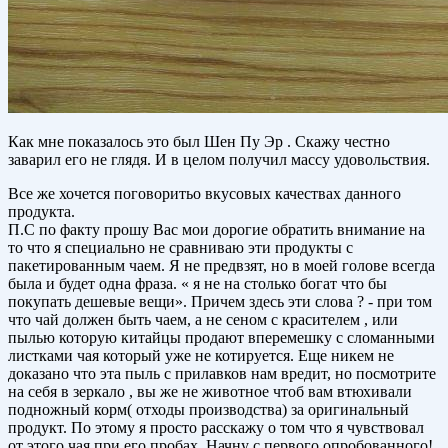
Как мне показалось это был Шен Пу Эр . Скажу честно
заварил его не глядя. И в целом получил массу удовольствия.
Все же хочется поговоритьо вкусовых качествах данного
продукта.
П.С по факту прошу Вас мои дорогие обратить внимание на
то что я специально не сравниваю эти продукты с
пакетированным чаем. Я не предвзят, но в моей голове всегда
была и будет одна фраза. « я не на столько богат что бы
покупать дешевые вещи». Причем здесь эти слова ? - при том
что чай должен быть чаем, а не сеном с красителем , или
пылью которую китайцы продают вперемешку с сломанными
листками чая который уже не котируется. Еще никем не
доказано что эта пыль с прилавков нам вредит, но посмотрите
на себя в зеркало , вы же не животное чтоб вам втюхивали
подножный корм( отходы производства) за оригинальный
продукт. По этому я просто расскажу о том что я чувствовал
от этого чая при его пробах. Начну с первого опробованного!