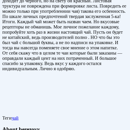
доходит до черного, но на свету он красный. Листовая
труктура не повреждена при формировке листа. Повредить ее
можно только при употребленнии чая) такова его осбенность.
По шкале личных предпочтений твердая заслуженная 5-ка!
Итоги. Каждый чай может быть назван чаем. Но вкусовые
рецепторы не обманишь. Мое личное пожелание каждому,
попробуйте хоть раз в жизни настоящий чай. Пусть он будет
не китайский, ведь производителей полно . НО что бы это
был чай с большой буквы, а не по надписи на упаковке. И
тогда вы навсегда поменяете свое мнение о этом напитке.
От себя скажу что в целом те чаи которые были заказаны —
оправдали каждый цент на них потраченный. И большое
спасибо за упаковку. Ведь вкус у каждого остался
индивидуальным. Лично я одобряю.
Теги
чай
About berezovy