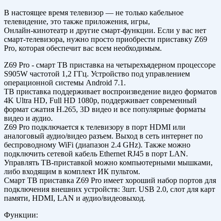
В настоящее время телевизор — не только кабельное
телевидение, это также приложения, игры,
Онлайн-кинотеатр и другие смарт-функции. Если у вас нет
смарт-телевизора, нужно просто приобрести приставку Z69
Pro, которая обеспечит вас всем необходимым.
Z69 Pro - смарт ТВ приставка на четырехъядерном процессоре
S905W частотой 1,2 ГГц. Устройство под управлением
операционной системы Android 7.1.
ТВ приставка поддерживает воспроизведение видео форматов
4K Ultra HD, Full HD 1080p, поддерживает современный
формат сжатия H.265, 3D видео и все популярные форматы
видео и аудио.
Z69 Pro подключается к телевизору в порт HDMI или
аналоговый аудио/видео разъем. Выход в сеть интернет по
беспроводному WiFi (диапазон 2.4 GHz). Также можно
подключить сетевой кабель Ethernet RJ45 в порт LAN.
Управлять ТВ-приставкой можно компьютерными мышками,
либо входящим в комплект ИК пультом.
Смарт ТВ приставка Z69 Pro имеет хороший набор портов для
подключения внешних устройств: 3шт. USB 2.0, слот для карт
памяти, HDMI, LAN и аудио/видеовыход.
Функции: