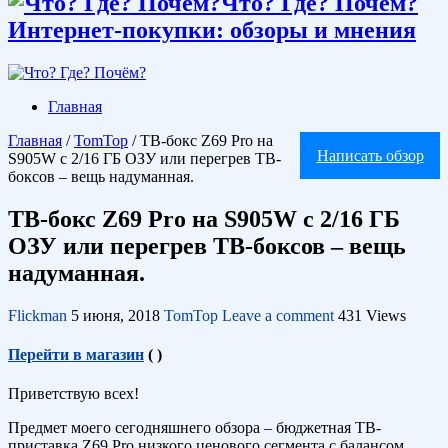
Что? Где? Почём?
Интернет-покупки: обзоры и мнения
Главная
Главная
/
TomTop
/
ТВ-бокс Z69 Pro на
Написать обзор
S905W с 2/16 ГБ ОЗУ или перегрев ТВ-
боксов – вещь надуманная.
ТВ-бокс Z69 Pro на S905W с 2/16 ГБ
ОЗУ или перегрев ТВ-боксов – вещь
надуманная.
Flickman
5 июня, 2018
TomTop
Leave a comment
431 Views
Перейти в магазин
(
)
Приветствую всех!
Предмет моего сегодняшнего обзора – бюджетная ТВ-
приставка Z69 Pro низкого ценового сегмента с балансом