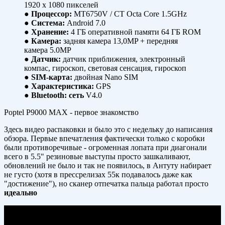
1920 x 1080 пикселей
●
Процессор:
MT6750V / CT Octa Core 1.5GHz
●
Система:
Android 7.0
●
Хранение:
4 ГБ оперативной памяти 64 ГБ ROM
●
Камера:
задняя камера 13,0MP + передняя
камера 5.0MP
●
Датчик:
датчик приближения, электронный
компас, гироскоп, световая сенсация, гироскоп
●
SIM-карта:
двойная Nano SIM
●
Характеристика:
GPS
●
Bluetooth:
сеть
V4.0
Poptel P9000 MAX - первое знакомство
Здесь видео распаковки и было это с недельку до написания
обзора. Первые впечатления фактически только с коробки
были противоречивые - огроменная лопата при диагонали
всего в 5.5" резиновые выступы просто зашкаливают,
обновлений не было и так не появилось, в Антуту набирает
не густо (хотя в прессрелизах 55к подавалось даже как
"достижение"), но сканер отпечатка пальца работал просто
идеально