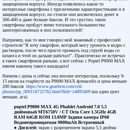
защищенном корпусе. Иногда появлялись какие то
интересные смартфоны с приличными характеристиками и в
защищенном корпусе, но стоили они космических денег в
300-400 и даже больше баксов. И это грустно, такие
смартфоны пройдут мимо тотального большинства
заинтересованных в них пользователей!
Например, как то мне говорил мой знакомый с профессией
строителя:"Я хочу смартфон, который могу уронить в ведро с
раствором, после чего просто промыть под струей воды со
шланга и чтоб он дальше работал!". Практически не встречал
я таких смартфонов раньше, а вот сейчас с Poptel P9000 MAX
имеем наконец такого кандидата!
Начнем с цены и сейчас она вполне интересная, поскольку 9-
15 июля на геарбесте на P9000 MAX флешсейл и цена меньше
200 баксов
https://www.gearbest.com/cell-
phones/pp_009118732782.html?lkid=14895409
(на один цент
меньше, ага)
poptel P9000 MAX 4G Phablet Android 7.0 5.5
дюймовый MT6750V / CT Octa Core 1.5GHz 4GB
RAM 64GB ROM 13.0MP Задняя камера IP68
Водонепроницаемая 9000mAh Встроенный
●
Дисплей:
экран с разрешением экрана 5,5 дюйма