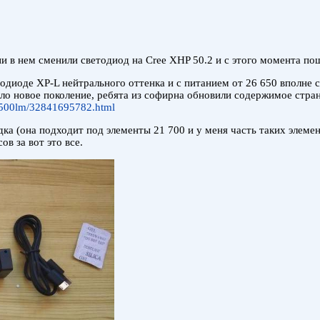
ни в нем сменили светодиод на Cree XHP 50.2 и с этого момента п
тодиоде XP-L нейтрального оттенка и с питанием от 26 650 вполне 
ло новое поколение, ребята из софирна обновили содержимое стран
-2500lm/32841695782.html
ка (она подходит под элементы 21 700 и у меня часть таких элементо
ов за вот это все.