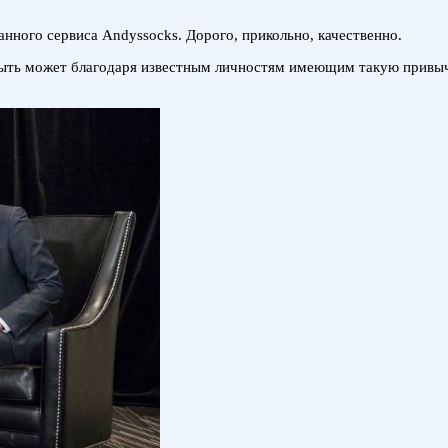
анного сервиса Andyssocks. Дорого, прикольно, качественно.
 быть может благодаря известным личностям имеющим такую привы