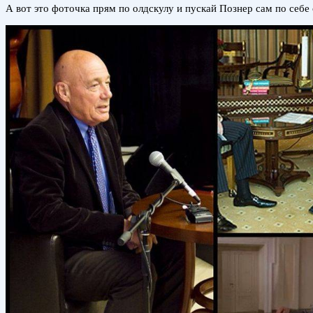
А вот это фоточка прям по олдскулу и пускай Познер сам по себе