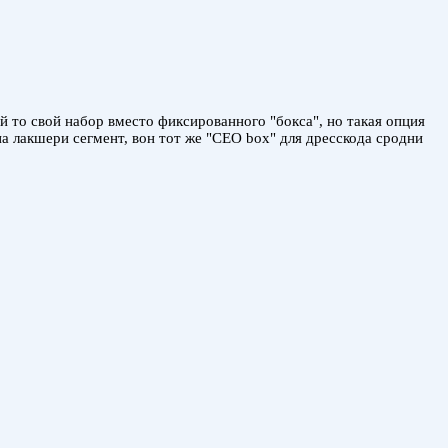
 то свой набор вместо фиксированного "бокса", но такая опция
а лакшери сегмент, вон тот же "CEO box" для дресскода сродни