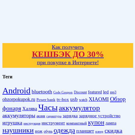
Как получить
КЕШБЭК ДО 30%
при покупке в Интернете!
Теги
Android
bluetooth
led
featured
Discount
mp3
Code Coupon
Обзор
XIAOMI
obzorpokupok.ru
usb
tv-box
Power bank
watch
Часы
аккумулятор
фонаря
Халява
аккумуляторы
зарядка
зарядное устройство
акция
гарнитура
купон
игрушка
инструмент
лампа
компактный
инструкция
наушники
одежда
скидка
планшет
нож
обувь
плеер