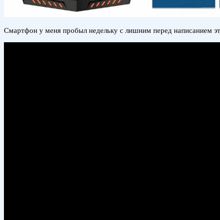
Смартфон у меня пробыл недельку с лишним перед написанием этих