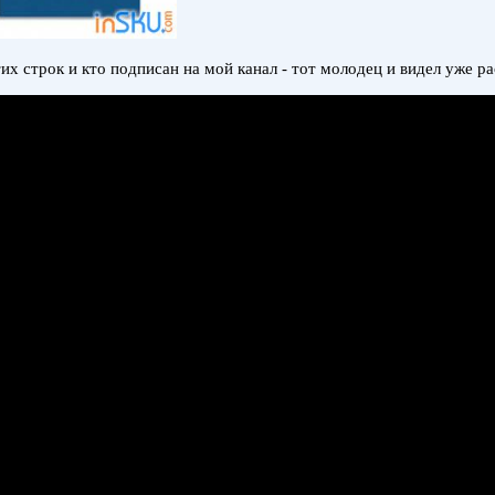
 строк и кто подписан на мой канал - тот молодец и видел уже ра