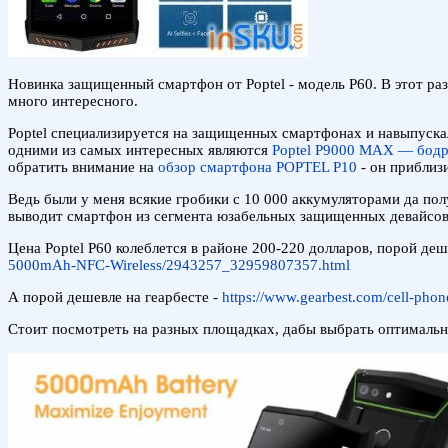
Новинка защищенный смартфон от Poptel - модель P60. В этот ра
много интересного.
Poptel специализируется на защищенных смартфонах и навыпускал
одними из самых интересных являются
Poptel P9000 MAX — бодр
обратить внимание на
обзор смартфона POPTEL P10
- он приблиз
Ведь были у меня всякие гробики с 10 000 аккумуляторами да п
выводит смартфон из сегмента юзабельных защищенных девайсов. 
Цена Poptel P60 колеблется в районе 200-220 долларов, порой деш
5000mAh-NFC-Wireless/2943257_32959807357.html
А порой дешевле на геарбесте -
https://www.gearbest.com/cell-ph
Стоит посмотреть на разных площадках, дабы выбрать оптимальн