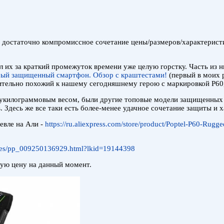
з достаточно компромиссное сочетание цены/размеров/характерист
 их за краткий промежуток времени уже целую горстку. Часть из 
ый защищенный смартфон. Обзор с краштестами!
(первый в моих 
ительно похожий к нашему сегодняшнему герою с маркировкой P60,
олукилограммовым весом, были другие топовые модели защищенных с
Здесь же все таки есть более-менее удачное сочетание защиты и 
евле на Али -
https://ru.aliexpress.com/store/product/Poptel-P60-R
ones/pp_009250136929.html?lkid=19144398
ую цену на данный момент.