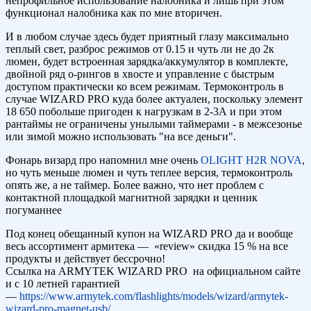
непрофильное использование налобника и лишь при этом
функционал налобника как по мне вторичен.
И в любом случае здесь будет приятный глазу максимально
теплый свет, разброс режимов от 0.15 и чуть ли не до 2к
люмен, будет встроенная зарядка/аккумулятор в комплекте,
двойной ряд о-рингов в хвосте и управление с быстрым
доступом практически ко всем режимам. Термоконтроль в
случае WIZARD PRO куда более актуален, поскольку элемент
18 650 побольше пригоден к нагрузкам в 2-3А и при этом
рантаймы не ограничены унылыми таймерами - в межсезонье
или зимой можно использовать "на все деньги".
Фонарь визард про напомнил мне очень
OLIGHT H2R NOVA
,
но чуть меньше люмен и чуть теплее версия, термоконтроль
опять же, а не таймер. Более важно, что нет проблем с
контактной площадкой магнитной зарядки и ценник
погуманнее
Под конец обещанный купон на WIZARD PRO да и вообще
весь ассортимент армитека — «review» скидка 15 % на все
продукты и действует бессрочно!
Ссылка на ARMYTEK WIZARD PRO на официальном сайте
и с 10 летней гарантией
—
https://www.armytek.com/flashlights/models/wizard/armytek-
wizard-pro-magnet-usb/