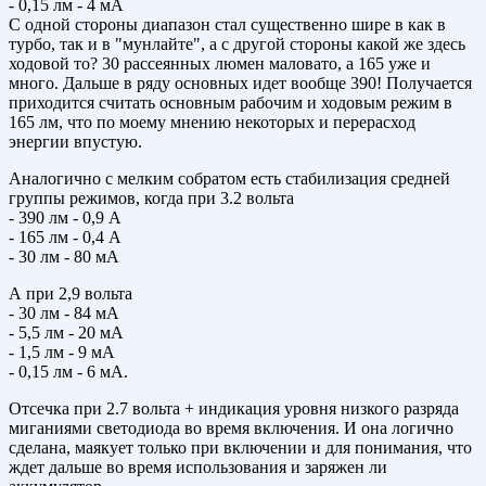
- 0,15 лм - 4 мА
С одной стороны диапазон стал существенно шире в как в
турбо, так и в "мунлайте", а с другой стороны какой же здесь
ходовой то? 30 рассеянных люмен маловато, а 165 уже и
много. Дальше в ряду основных идет вообще 390! Получается
приходится считать основным рабочим и ходовым режим в
165 лм, что по моему мнению некоторых и перерасход
энергии впустую.
Аналогично с мелким собратом есть стабилизация средней
группы режимов, когда при 3.2 вольта
- 390 лм - 0,9 А
- 165 лм - 0,4 А
- 30 лм - 80 мА
А при 2,9 вольта
- 30 лм - 84 мА
- 5,5 лм - 20 мА
- 1,5 лм - 9 мА
- 0,15 лм - 6 мА.
Отсечка при 2.7 вольта + индикация уровня низкого разряда
миганиями светодиода во время включения. И она логично
сделана, маякует только при включении и для понимания, что
ждет дальше во время использования и заряжен ли