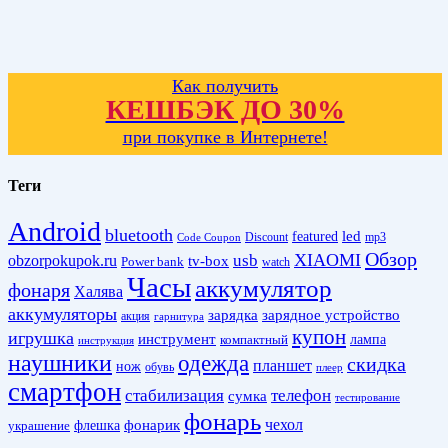
Как получить
КЕШБЭК ДО 30%
при покупке в Интернете!
Теги
Android
bluetooth
led
featured
Discount
mp3
Code Coupon
Обзор
XIAOMI
obzorpokupok.ru
usb
tv-box
Power bank
watch
Часы
аккумулятор
фонаря
Халява
аккумуляторы
зарядка
зарядное устройство
акция
гарнитура
купон
игрушка
инструмент
лампа
компактный
инструкция
наушники
одежда
скидка
планшет
нож
обувь
плеер
смартфон
стабилизация
телефон
сумка
тестирование
фонарь
фонарик
чехол
украшение
флешка