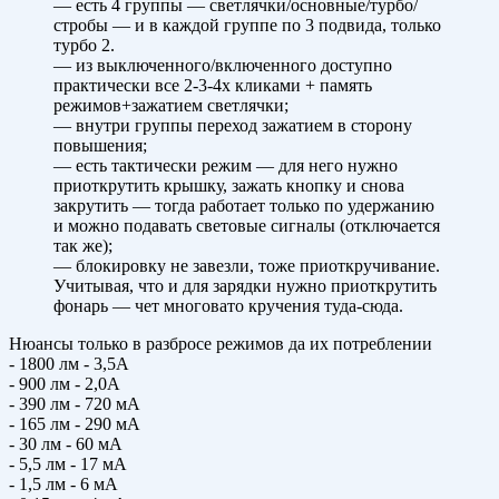
— есть 4 группы — светлячки/основные/турбо/
стробы — и в каждой группе по 3 подвида, только
турбо 2.
— из выключенного/включенного доступно
практически все 2-3-4х кликами + память
режимов+зажатием светлячки;
— внутри группы переход зажатием в сторону
повышения;
— есть тактически режим — для него нужно
приоткрутить крышку, зажать кнопку и снова
закрутить — тогда работает только по удержанию
и можно подавать световые сигналы (отключается
так же);
— блокировку не завезли, тоже приоткручивание.
Учитывая, что и для зарядки нужно приоткрутить
фонарь — чет многовато кручения туда-сюда.
Нюансы только в разбросе режимов да их потреблении
- 1800 лм - 3,5А
- 900 лм - 2,0А
- 390 лм - 720 мА
- 165 лм - 290 мА
- 30 лм - 60 мА
- 5,5 лм - 17 мА
- 1,5 лм - 6 мА