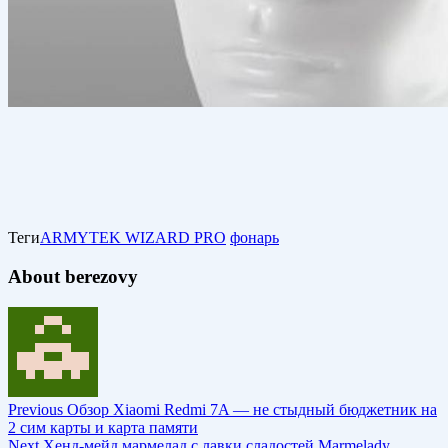
Теги
ARMYTEK WIZARD PRO
фонарь
About berezovy
Previous
Обзор Xiaomi Redmi 7A — не стыдный бюджетник на
2 сим карты и карта памяти
Next
Хенд-мейд мармелад с лавки сладостей Marmelady