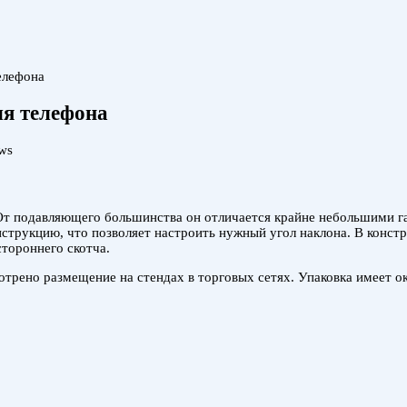
елефона
я телефона
ws
 подавляющего большинства он отличается крайне небольшими габа
трукцию, что позволяет настроить нужный угол наклона. В констру
тороннего скотча.
мотрено размещение на стендах в торговых сетях. Упаковка имеет ок