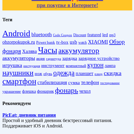
при покупке в Интернете!
Теги
Android
bluetooth
led
featured
Discount
mp3
Code Coupon
Обзор
XIAOMI
obzorpokupok.ru
usb
tv-box
Power bank
watch
Часы
аккумулятор
фонаря
Халява
аккумуляторы
зарядка
зарядное устройство
акция
гарнитура
купон
игрушка
инструмент
лампа
компактный
инструкция
наушники
одежда
скидка
планшет
нож
обувь
плеер
смартфон
стабилизация
телефон
сумка
тестирование
фонарь
фонарик
чехол
украшение
флешка
Рекомендуем
PicEat: дневник питания
Простой и удобный дневник безстрессовый питания.
Поддерживает iOS и Android.