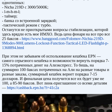
однотипных:
- Nicha 219D с 3000/5000К;
- l-m-h-m-l;
- таймер;
- банка со встроенной зарядкой;
-тактический режим с турбо.
Останутся не приоткрытыми вопросы стабилизации, которой
здесь врядли есть мое ИМХО. Ведь цена фонаря на все про все
25 баксов -
https://www.banggood.com/Folomov-Nichia-219D-
9Modes-900Lumens-Lockout-Function-Tactical-LED-Flashlight-p-
1368894.html
При этом не забываем об использование кешбека EPN —
самого серьезного кешбека и возможности вернуть порядка 7-
15% потраченных денег на Алиэкспресс. То бишь, на
суммарно 100 баксах потраченных на Али на разные товары и
разные заказы, суммарный кешбек вернет порядка 7-15
долларов. И финальная цена получится все их будет уже не
100, а 85-90 баксов. Вот линк-приглашение со всеми деталям
—
https://cashback.epn.bz/?i=41c2a