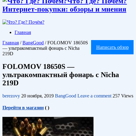
Что? Где? Почём?
Интернет-покупки: обзоры и мнения
Главная
Главная
/
BangGood
/
FOLOMOV 18650S
Написать обзор
— ультракомпактный фонарь с Nicha
219D
FOLOMOV 18650S —
ультракомпактный фонарь с Nicha
219D
berezovy
20 ноября, 2019
BangGood
Leave a comment
257 Views
Перейти в магазин
(
)