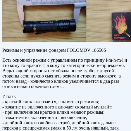
Режимы и управление фонарем FOLOMOV 18650S
Есть основной режим с управлением по принципу l-m-h-m-l и
это кому то нравится, а кому то категорически неприемлемо.
Ведь с одной стороны нет обвала после турбо, с другой
стороны если нужно сменить режим в сторону высокого, а
потом назад - количество кликов увеличивается в два раза
относительно обычной схемы.
Итого:
- краткий клик включается, с памятью режимов;
- зажатие из включенного включает скрытый мунлайт;
- при включенном краткие клики меняют режимы;
- зажатием из включенного - выключение;
- двойной клик из любого - строб, двойной клик дальше
переход в спецрежимах (маяк в 50 лм очень няшный, эдак