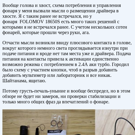
Вообще голова и хвост, схема потребления и управления
фонаря у меня вызвали мысли о размещении драйвера в
хвосте. Я с таким ранее не встречался, но у
фонаря FOLOMOV 18650S есть много таких решений с
которыми я не встречался ранее. С учетом нескольких сотен
фонарей, которые прошли через руки, ага.
Отчасти мысли возникли ввиду плюсового контакта в голове,
вокруг которого немного света проглядывается изнутри при
подаче питания и вроде нет там места уже и драйвера. Подача
питания на контакты привела к активации единственно
возможно режима с потреблением в 2.4А аки турбо. Городил
было схему с участием кнопки, чтоб в разрыв добавить
добавить мультиметр или лабораторник и все никак.
Шайтанама, ящитаю.
Потому грусть-печаль-уныние и вообще беспредел, но в этом
обзоре не будет ни замеров, ни проверки стабилизации и
только много общих фраз да впечатлений о фонаре.