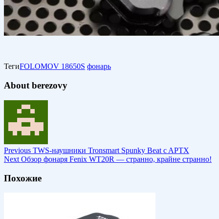
Теги
FOLOMOV 18650S
фонарь
About berezovy
Previous
TWS-наушники Tronsmart Spunky Beat c APTX
Next
Обзор фонаря Fenix WT20R — странно, крайне странно!
Похожие