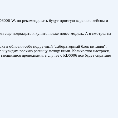
D6006-W, но рекомендовать будут простую версию с кейсом и
 ли еще подождать и купить позже новее модель. А я смотрел на
пока я обновил себе подручный "лабораторный блок питания",
е и увидим воочию разницу между ними. Количество настроек,
 путающимися проводками, в случае с RD6006 все будет спрятано