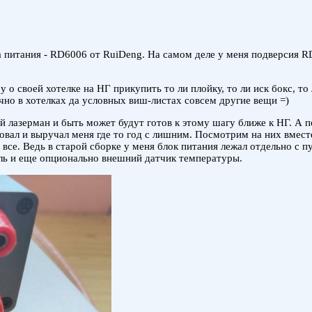
 питания - RD6006 от RuiDeng. На самом деле у меня подверсия R
о своей хотелке на НГ прикупить то ли плойку, то ли иск бокс, то
чно в хотелках да условных виш-листах совсем другие вещи =)
й лазерман и быть может будут готов к этому шагу ближе к НГ. А 
овал и выручал меня где то год с лишним. Посмотрим на них вмест
е все. Ведь в старой сборке у меня блок питания лежал отдельно с
ель и еще опционально внешний датчик температуры.