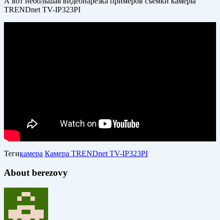
А вот небольшая видеонарезка примеров съемки камеры
TRENDnet TV-IP323PI
Теги
камера
Камера TRENDnet TV-IP323PI
About berezovy