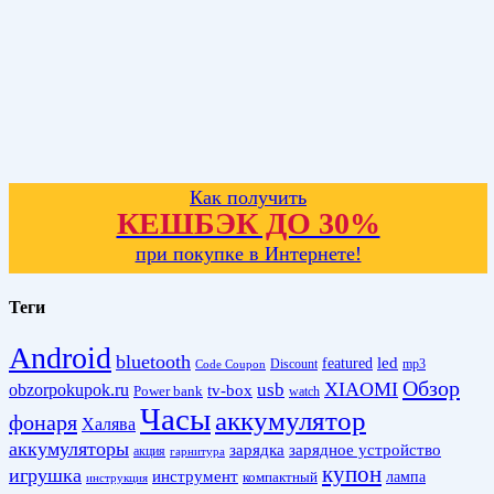
Как получить
КЕШБЭК ДО 30%
при покупке в Интернете!
Теги
Android
bluetooth
led
featured
Discount
mp3
Code Coupon
Обзор
XIAOMI
obzorpokupok.ru
usb
tv-box
Power bank
watch
Часы
аккумулятор
фонаря
Халява
аккумуляторы
зарядка
зарядное устройство
акция
гарнитура
купон
игрушка
инструмент
лампа
компактный
инструкция