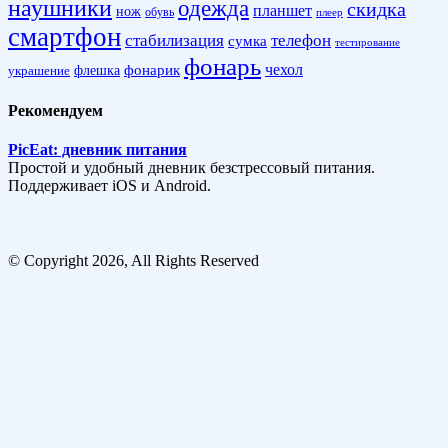
наушники
одежда
скидка
планшет
нож
обувь
плеер
смартфон
стабилизация
телефон
сумка
тестирование
фонарь
фонарик
чехол
украшение
флешка
Рекомендуем
PicEat: дневник питания
Простой и удобный дневник безстрессовый питания.
Поддерживает iOS и Android.
© Copyright 2026, All Rights Reserved