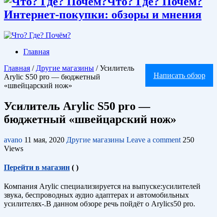
Что? Где? Почём?
Интернет-покупки: обзоры и мнения
Главная
Главная
/
Другие магазины
/
Усилитель
Написать обзор
Arylic S50 pro — бюджетный
«швейцарский нож»
Усилитель Arylic S50 pro —
бюджетный «швейцарский нож»
avano
11 мая, 2020
Другие магазины
Leave a comment
250
Views
Перейти в магазин
(
)
Компания Arylic специализируется на выпуске:усилителей
звука, беcпроводных аудио адаптерах и автомобильных
усилителях-.В данном обзоре речь пойдёт о Arylics50 pro.