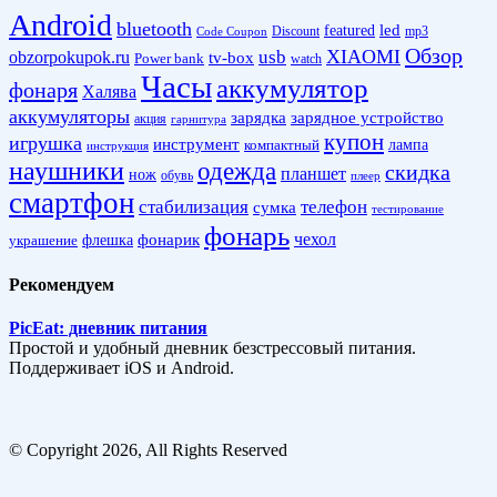
Android
bluetooth
led
featured
Discount
mp3
Code Coupon
Обзор
XIAOMI
obzorpokupok.ru
usb
tv-box
Power bank
watch
Часы
аккумулятор
фонаря
Халява
аккумуляторы
зарядка
зарядное устройство
акция
гарнитура
купон
игрушка
инструмент
лампа
компактный
инструкция
наушники
одежда
скидка
планшет
нож
обувь
плеер
смартфон
стабилизация
телефон
сумка
тестирование
фонарь
фонарик
чехол
украшение
флешка
Рекомендуем
PicEat: дневник питания
Простой и удобный дневник безстрессовый питания.
Поддерживает iOS и Android.
© Copyright 2026, All Rights Reserved