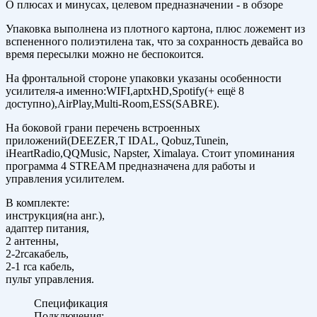
О плюсах и минусах, целевом предназначении - в обзоре
Упаковка выполнена из плотного картона, плюс ложемент из
вспененного полиэтилена так, что за сохранность девайса во
время пересылки можно не беспокоится.
На фронтальной стороне упаковки указаны особенности
усилителя-а именно:WIFI,aptxHD,Spotify(+ ещё 8
доступно),AirPlay,Multi-Room,ESS(SABRE).
На боковой грани перечень встроенных
приложений(DEEZER,T IDAL, Qobuz,Tunein,
iHeartRadio,QQMusic, Napster, Ximalaya. Стоит упоминания
программа 4 STREAM предназначена для работы и
управления усилителем.
В комплекте:
инструкция(на анг.),
адаптер питания,
2 антенны,
2-2rcaкабель,
2-1 rca кабель,
пульт управления.
Спецификация
Подключения: