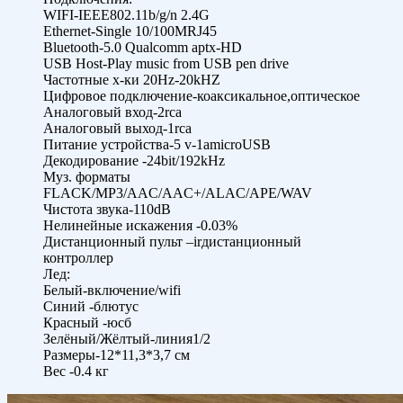
WIFI-IEEE802.11b/g/n 2.4G
Ethernet-Single 10/100MRJ45
Bluetooth-5.0 Qualcomm aptx-HD
USB Host-Play music from USB pen drive
Частотные х-ки 20Hz-20kHZ
Цифровое подключение-коаксикальное,оптическое
Аналоговый вход-2rca
Аналоговый выход-1rca
Питание устройства-5 v-1amicroUSB
Декодирование -24bit/192kHz
Муз. форматы
FLACK/MP3/AAC/AAC+/ALAC/APE/WAV
Чистота звука-110dB
Нелинейные искажения -0.03%
Дистанционный пульт –irдистанционный
контроллер
Лед:
Белый-включение/wifi
Синий -блютус
Красный -юсб
Зелёный/Жёлтый-линия1/2
Размеры-12*11,3*3,7 см
Вес -0.4 кг