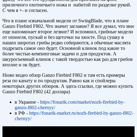
приличного охотничьего ножа и набитой по разделке рукой.
С чем я +- и согласен.
Что в плане изначальной модели от SwingBlade, что в плане
Ganzo Firebird F802. Что значит заглавие? Я все думал, что мне
еще напоминает второе лезвие? И вспомнил, грибные модели
от опинеля, пускай и без щеточки на хвосте. Под сушку в
наших широтах грибы редко собираются, а обычные маслята
подрезать самое оно будет. Основной клинок под какие то
более чистые-кемпинговые задачи и для продуктов. А
шкуросъемный клинок с такой твердостью как раз для грибов
вполне и ок будет.
Ниже видео обзор Ganzo Firebird F802 и там есть примеры
реза по канату и по продуктам. Равно как и спойлеры
некоторых других обзоров. А здесь ссылки, где можно купить
Ganzo Firebird F802 (42 доллара)
в Украине -
https://fonarik.com/market/nozh-firebird-by-
ganzo-f802-chernyy/
в РФ -
https://fonarik-market.ru/nozh-firebird-by-ganzo-f802-
chernyy/