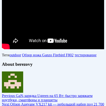
Теги
outdoor
Обзор ножа Ganzo Firebird F802
тестирование
About berezovy
Previous
GаN-зарядка Ugreen на 65 Вт: быстро заряжаем
ноутбуки, смартфоны и планшеты
Next
Обзор Augvape VX217 kit — небольшой набор под 21 700