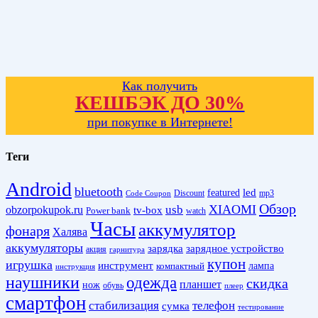
Как получить
КЕШБЭК ДО 30%
при покупке в Интернете!
Теги
Android
bluetooth
led
featured
Discount
mp3
Code Coupon
Обзор
XIAOMI
obzorpokupok.ru
usb
tv-box
Power bank
watch
Часы
аккумулятор
фонаря
Халява
аккумуляторы
зарядка
зарядное устройство
акция
гарнитура
купон
игрушка
инструмент
лампа
компактный
инструкция
наушники
одежда
скидка
планшет
нож
обувь
плеер
смартфон
стабилизация
телефон
сумка
тестирование