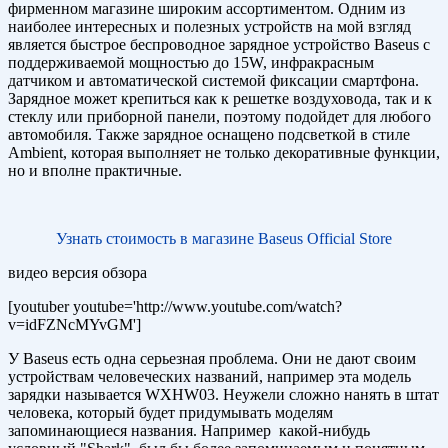
фирменном магазине широким ассортиментом. Одним из
наиболее интересных и полезных устройств на мой взгляд
является быстрое беспроводное зарядное устройство Baseus с
поддерживаемой мощностью до 15W, инфракрасным
датчиком и автоматической системой фиксации смартфона.
Зарядное может крепиться как к решетке воздуховода, так и к
стеклу или приборной панели, поэтому подойдет для любого
автомобиля. Также зарядное оснащено подсветкой в стиле
Ambient, которая выполняет не только декоративные функции,
но и вполне практичные.
Узнать стоимость в магазине Baseus Official Store
видео версия обзора
[youtuber youtube='http://www.youtube.com/watch?
v=idFZNcMYvGM']
У Baseus есть одна серьезная проблема. Они не дают своим
устройствам человеческих названий, например эта модель
зарядки называется WXHW03. Неужели сложно нанять в штат
человека, который будет придумывать моделям
запоминающиеся названия. Например какой-нибудь