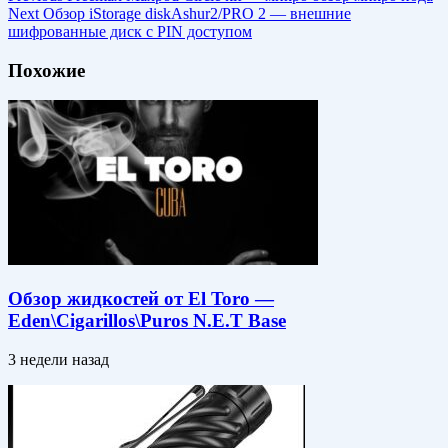
Next
Обзор iStorage diskAshur2/PRO 2 — внешние
шифрованные диск с PIN доступом
Похожие
Обзор жидкостей от El Toro —
Eden\Cigarillos\Puros N.E.T Base
3 недели назад