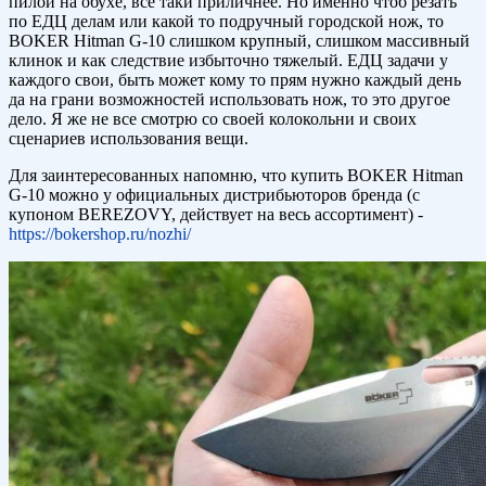
пилой на обухе, все таки приличнее. Но именно чтоб резать
по ЕДЦ делам или какой то подручный городской нож, то
BOKER Hitman G-10 слишком крупный, слишком массивный
клинок и как следствие избыточно тяжелый. ЕДЦ задачи у
каждого свои, быть может кому то прям нужно каждый день
да на грани возможностей использовать нож, то это другое
дело. Я же не все смотрю со своей колокольни и своих
сценариев использования вещи.
Для заинтересованных напомню, что купить BOKER Hitman
G-10 можно у официальных дистрибьюторов бренда (с
купоном BEREZOVY, действует на весь ассортимент) -
https://bokershop.ru/nozhi/