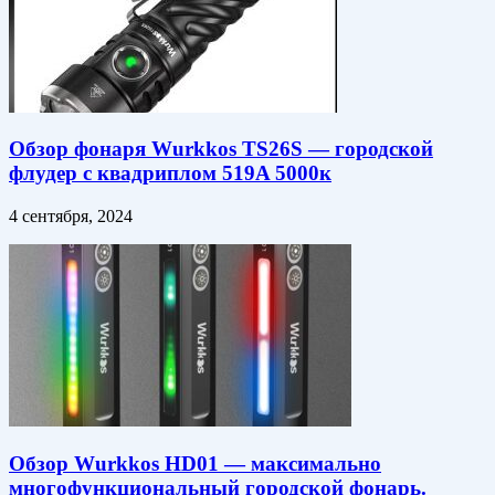
Обзор фонаря Wurkkos TS26S — городской
флудер с квадриплом 519A 5000к
4 сентября, 2024
Обзор Wurkkos HD01 — максимально
многофункциональный городской фонарь.