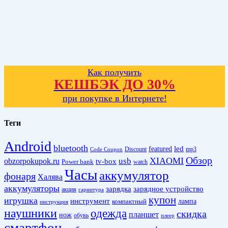
Как получить
КЕШБЭК ДО 30%
при покупке в Интернете!
Теги
Android
bluetooth
led
featured
Discount
mp3
Code Coupon
Обзор
XIAOMI
obzorpokupok.ru
usb
tv-box
Power bank
watch
Часы
аккумулятор
фонаря
Халява
аккумуляторы
зарядка
зарядное устройство
акция
гарнитура
купон
игрушка
инструмент
лампа
компактный
инструкция
наушники
одежда
скидка
планшет
нож
обувь
плеер
смартфон