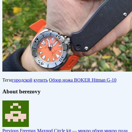
Теги
городской
купить
Обзор ножа BOKER Hitman G-10
About berezovy
Previous
Freemax Maxpod Circle kit — микро обзор микро пода