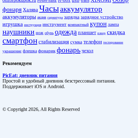
obzorpokupok.ru
usb
tv-box
Power bank
watch
Часы
аккумулятор
фонаря
Халява
аккумуляторы
зарядка
зарядное устройство
акция
гарнитура
купон
игрушка
инструмент
лампа
компактный
инструкция
наушники
одежда
скидка
планшет
нож
обувь
плеер
смартфон
стабилизация
телефон
сумка
тестирование
фонарь
фонарик
чехол
украшение
флешка
Рекомендуем
PicEat: дневник питания
Простой и удобный дневник безстрессовый питания.
Поддерживает iOS и Android.
© Copyright 2026, All Rights Reserved