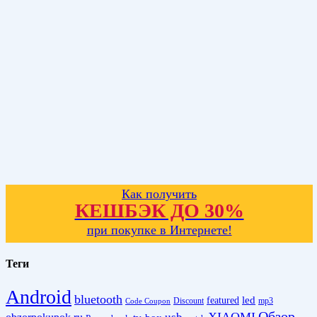
Как получить
КЕШБЭК ДО 30%
при покупке в Интернете!
Теги
Android
bluetooth
led
featured
Discount
mp3
Code Coupon
Обзор
XIAOMI