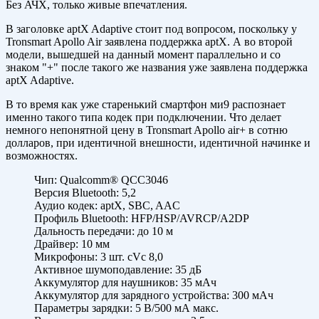
Без АЧХ, только живые впечатления.
В заголовке aptX Adaptive стоит под вопросом, поскольку у
Tronsmart Apollo Air заявлена поддержка aptX. А во второй
модели, вышедшей на данный момент параллельно и со
знаком "+" после такого же названия уже заявлена поддержка
aptX Adaptive.
В то время как уже старенький смартфон ми9 распознает
именно такого типа кодек при подключении. Что делает
немного непонятной цену в Tronsmart Apollo air+ в сотню
долларов, при идентичной внешности, идентичной начинке и
возможностях.
Чип: Qualcomm® QCC3046
Версия Bluetooth: 5,2
Аудио кодек: aptX, SBC, AAC
Профиль Bluetooth: HFP/HSP/AVRCP/A2DP
Дальность передачи: до 10 м
Драйвер: 10 мм
Микрофоны: 3 шт. cVc 8,0
Активное шумоподавление: 35 дБ
Аккумулятор для наушников: 35 мАч
Аккумулятор для зарядного устройства: 300 мАч
Параметры зарядки: 5 В/500 мА макс.