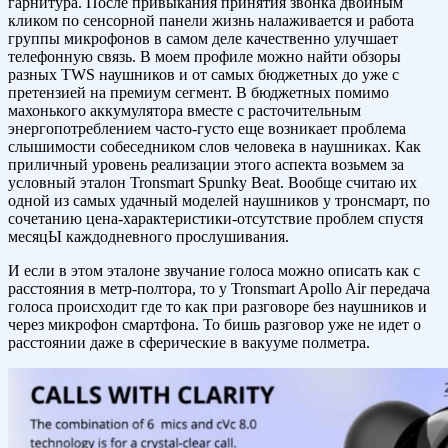
гарнитура. После привыкания принятия звонка двойным
кликом по сенсорной панели жизнь налаживается и работа
группы микрофонов в самом деле качественно улучшает
телефонную связь. В моем профиле можно найти обзоры
разных TWS наушников и от самых бюджетных до уже с
претензией на премиум сегмент. В бюджетных помимо
махонького аккумулятора вместе с расточительным
энергопотреблением часто-густо еще возникает проблема
слышимости собеседником слов человека в наушниках. Как
приличный уровень реализации этого аспекта возьмем за
условный эталон Tronsmart Spunky Beat. Вообще считаю их
одной из самых удачный моделей наушников у тронсмарт, по
сочетанию цена-характеристики-отсутствие проблем спустя
месяцЫ каждодневного прослушивания.
И если в этом эталоне звучание голоса можно описать как с
расстояния в метр-полтора, то у Tronsmart Apollo Air передача
голоса происходит где то как при разговоре без наушников и
через микрофон смартфона. То бишь разговор уже не идет о
расстоянии даже в сферические в вакууме полметра.