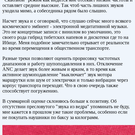
оставляет средние высокие. Так чтоб часть лишних звуков
уходила мимо, а собеседника рядом было слышно.
Насчет звука и с оговоркой, что слушаю сейчас много всякого
космического эмбиент - электронной медитативной музыки.
Это не концертные записи с винилом во умолчанию, это
своего рода гибрид тибетских напевов и дискотеки где то на
Ибице. Меня подобное замечательно отрывает от реальности
во время перемещения в общественном транспорте.
Разные треки позволяют оценить прорисовку частотных
диапазонов и работу шупоподавления в них. Отключение
ANC делает звук более живым и ярким, в то время как
активное шумоподавление "выключает" звук мотора
маршрутки или шум от электрички и только вибрации через
корпус транспорта переходят. Что в свою очередь также
способствует погружению.
В суммарной оценке склоняюсь больше к позитиву. Об
отсутствии пресловутого "звука из ведра" упоминать не буду,
мне кажется в прошлом уже такие проблемы, особенно если
не покупать наушники по баксу за килограмм.