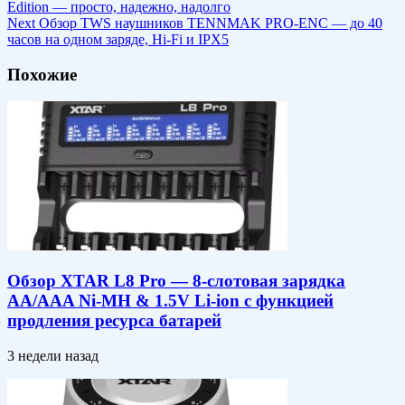
Edition — просто, надежно, надолго
Next
Обзор TWS наушников TENNMAK PRO-ENC — до 40
часов на одном заряде, Hi-Fi и IPX5
Похожие
Обзор XTAR L8 Pro — 8-слотовая зарядка
AA/AAA Ni-MH & 1.5V Li-ion c функцией
продления ресурса батарей
3 недели назад