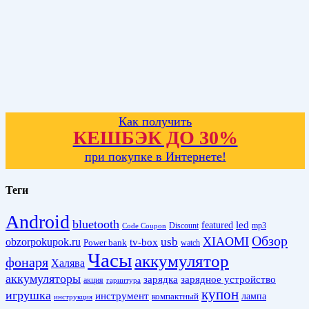
Как получить
КЕШБЭК ДО 30%
при покупке в Интернете!
Теги
Android
bluetooth
led
featured
Discount
mp3
Code Coupon
Обзор
XIAOMI
obzorpokupok.ru
usb
tv-box
Power bank
watch
Часы
аккумулятор
фонаря
Халява
аккумуляторы
зарядка
зарядное устройство
акция
гарнитура
купон
игрушка
инструмент
лампа
компактный
инструкция