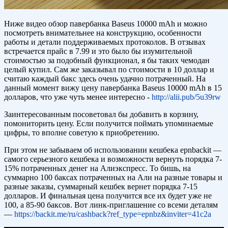
Ниже видео обзор павербанка Baseus 10000 mAh и можно
посмотреть внимательнее на конструкцию, особенности
работы и детали поддерживаемых протоколов. В отзывах
встречается прайс в 7.99 и это было бы изумительной
стоимостью за подобный функционал, я бы таких чемодан
целый купил. Сам же заказывал по стоимости в 10 доллар и
считаю каждый бакс здесь очень удачно потраченный. На
данный момент вижу цену павербанка Baseus 10000 mAh в 15
долларов, что уже чуть менее интересно -
http://alii.pub/5u39rw
Заинтересованным посоветовал бы добавить в корзину,
помониторить цену. Если получится поймать упоминаемые
цифры, то вполне советую к приобретению.
При этом не забываем об использовании кешбека epnbackit —
самого серьезного кешбека и возможности вернуть порядка 7-
15% потраченных денег на Алиэкспресс. То бишь, на
суммарно 100 баксах потраченных на Али на разные товары и
разные заказы, суммарный кешбек вернет порядка 7-15
долларов. И финальная цена получится все их будет уже не
100, а 85-90 баксов. Вот линк-приглашение со всеми деталям
—
https://backit.me/ru/cashback?ref_type=epnbz&inviter=41c2a