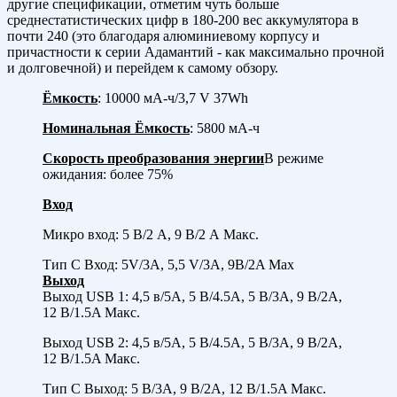
другие спецификации, отметим чуть больше
среднестатистических цифр в 180-200 вес аккумулятора в
почти 240 (это благодаря алюминиевому корпусу и
причастности к серии Адамантий - как максимально прочной
и долговечной) и перейдем к самому обзору.
Ёмкость
: 10000 мА-ч/3,7 V 37Wh
Номинальная Ёмкость
: 5800 мА-ч
Скорость преобразования энергии
В режиме
ожидания: более 75%
Вход
Микро вход: 5 В/2 А, 9 В/2 А Макс.
Тип C Вход: 5V/3A, 5,5 V/3A, 9В/2A Max
Выход
Выход USB 1: 4,5 в/5A, 5 В/4.5A, 5 В/3A, 9 В/2A,
12 В/1.5A Макс.
Выход USB 2: 4,5 в/5A, 5 В/4.5A, 5 В/3A, 9 В/2A,
12 В/1.5A Макс.
Тип C Выход: 5 В/3A, 9 В/2A, 12 В/1.5A Макс.