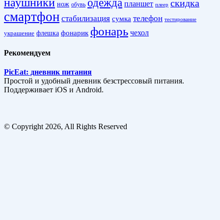
наушники
одежда
скидка
планшет
нож
обувь
плеер
смартфон
стабилизация
телефон
сумка
тестирование
фонарь
фонарик
чехол
украшение
флешка
Рекомендуем
PicEat: дневник питания
Простой и удобный дневник безстрессовый питания.
Поддерживает iOS и Android.
© Copyright 2026, All Rights Reserved