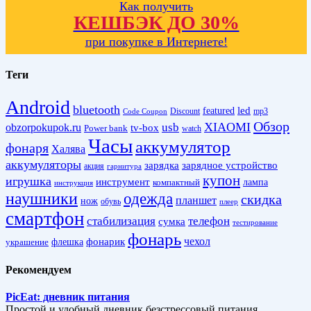
Как получить
КЕШБЭК ДО 30%
при покупке в Интернете!
Теги
Android
bluetooth
led
featured
Discount
mp3
Code Coupon
Обзор
XIAOMI
obzorpokupok.ru
usb
tv-box
Power bank
watch
Часы
аккумулятор
фонаря
Халява
аккумуляторы
зарядка
зарядное устройство
акция
гарнитура
купон
игрушка
инструмент
лампа
компактный
инструкция
наушники
одежда
скидка
планшет
нож
обувь
плеер
смартфон
стабилизация
телефон
сумка
тестирование
фонарь
фонарик
чехол
украшение
флешка
Рекомендуем
PicEat: дневник питания
Простой и удобный дневник безстрессовый питания.