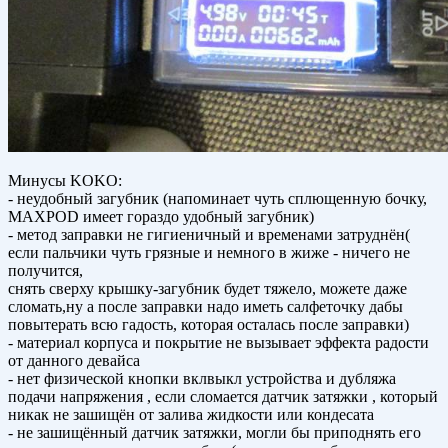
Минусы KOKO:
- неудобный загубник (напоминает чуть сплющенную бочку,
MAXPOD имеет гораздо удобный загубник)
- метод заправки не гигиеничный и временами затруднён(
если пальчики чуть грязные и немного в жиже - ничего не
получится,
снять сверху крышку-загубник будет тяжело, можете даже
сломать,ну а после заправки надо иметь салфеточку дабы
повытерать всю гадость, которая осталась после заправки)
- материал корпуса и покрытие не вызывает эффекта радости
от данного девайса
- нет физической кнопки вклвыкл устройства и дубляжа
подачи напряжения , если сломается датчик затяжки , который
никак не зашищён от залива жидкости или кондесата
- не зашищённый датчик затяжки, могли бы приподнять его