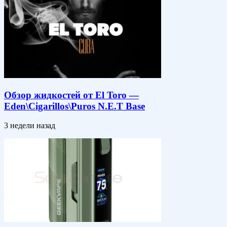
Обзор жидкостей от El Toro —
Eden\Cigarillos\Puros N.E.T Base
3 недели назад