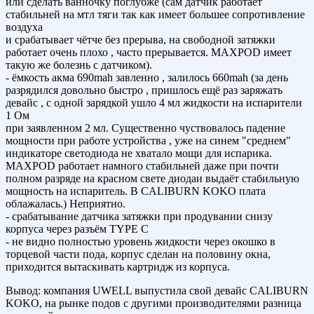
или сделать ванночку поглубже (сам датчик работает
стабильней на мтл тяги так как имеет большее сопротивление
воздуха
и срабатывает чётче без прерыва, на свободной затяжки
работает очень плохо , часто прерывается. MAXPOD имеет
такую же болезнь с датчиком).
- ёмкость акма 690mah завленно , залилось 660mah (за день
разрядился довольно быстро , пришлось ещё раз заряжать
девайс , с одной зарядкой ушло 4 мл жидкости на испарители
1 Ом
при заявленном 2 мл. Существенно чуствовалось падение
мощности при работе устройства , уже на синем "среднем"
индикаторе светодиода не хватало мощи для испарика.
MAXPOD работает намного стабильней даже при почти
полном разряде на красном свете диодаи выдаёт стабильную
мощность на испаритель. В CALIBURN KOKO плата
облажалась.) Неприятно.
- срабатывание датчика затяжки при продувании снизу
корпуса через разъём TYPE C
- не видно полностью уровень жидкости через окошко в
торцевой части пода, корпус сделан на половину окна,
приходится вытаскивать картридж из корпуса.
Вывод: компания UWELL выпустила свой девайс CALIBURN
KOKO, на рынке подов с другими производителями разница