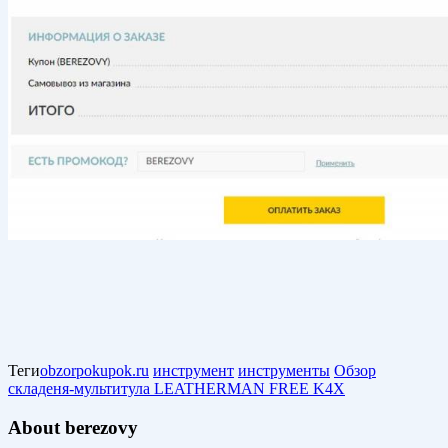
Теги
obzorpokupok.ru
инструмент
инструменты
Обзор
складеня-мультитула LEATHERMAN FREE K4X
About berezovy