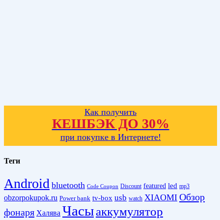
Как получить
КЕШБЭК ДО 30%
при покупке в Интернете!
Теги
Android
bluetooth
led
featured
Discount
mp3
Code Coupon
Обзор
XIAOMI
obzorpokupok.ru
usb
tv-box
Power bank
watch
Часы
аккумулятор
фонаря
Халява