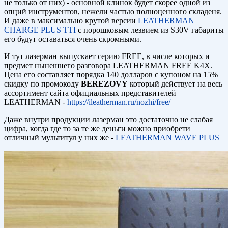
не только от них) - основной клинок будет скорее одной из
опций инструментов, нежели частью полноценного складеня.
И даже в максимально крутой версии
LEATHERMAN
CHARGE PLUS TTI
с порошковым лезвием из S30V габариты
его будут оставаться очень скромными.
И тут лазерман выпускает серию FREE, в числе которых и
предмет нынешнего разговора LEATHERMAN FREE K4X.
Цена его составляет порядка 140 долларов с купоном на 15%
скидку по промокоду
BEREZOVY
который действует на весь
ассортимент сайта официальных представителей
LEATHERMAN -
https://ileatherman.ru/nozhi/free/
Даже внутри продукции лазерман это достаточно не слабая
цифра, когда где то за те же деньги можно приобрети
отличный мультитул у них же -
LEATHERMAN WAVE PLUS