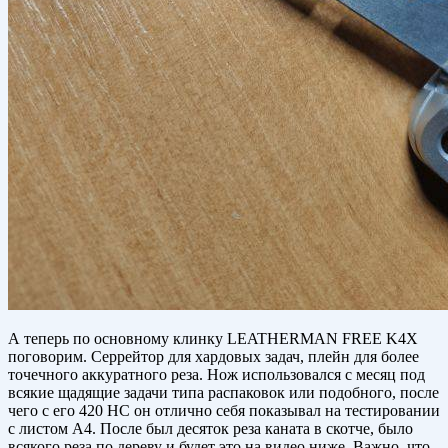
А теперь по основному клинку LEATHERMAN FREE K4X
поговорим. Серрейтор для хардовых задач, плейн для более
точечного аккуратного реза. Нож использовался с месяц под
всякие щадящие задачи типа распаковок или подобного, после
чего с его 420 HC он отлично себя показывал на тестировании
с листом А4. После был десяток реза каната в скотче, было
всякого реза по дереву и будет это на видео ниже. Важно, что