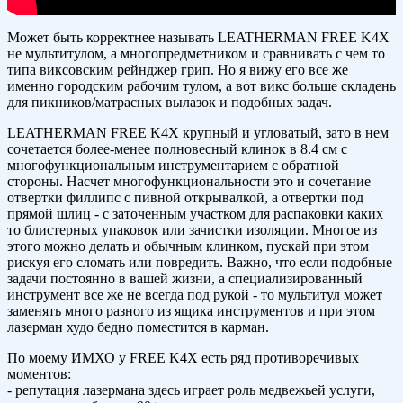
Может быть корректнее называть LEATHERMAN FREE K4X
не мультитулом, а многопредметником и сравнивать с чем то
типа виксовским рейнджер грип. Но я вижу его все же
именно городским рабочим тулом, а вот викс больше складень
для пикников/матрасных вылазок и подобных задач.
LEATHERMAN FREE K4X крупный и угловатый, зато в нем
сочетается более-менее полновесный клинок в 8.4 см с
многофункциональным инструментарием с обратной
стороны. Насчет многофункциональности это и сочетание
отвертки филлипс с пивной открывалкой, а отвертки под
прямой шлиц - с заточенным участком для распаковки каких
то блистерных упаковок или зачистки изоляции. Многое из
этого можно делать и обычным клинком, пускай при этом
рискуя его сломать или повредить. Важно, что если подобные
задачи постоянно в вашей жизни, а специализированный
инструмент все же не всегда под рукой - то мультитул может
заменять много разного из ящика инструментов и при этом
лазерман худо бедно поместится в карман.
По моему ИМХО у FREE K4X есть ряд противоречивых
моментов:
- репутация лазермана здесь играет роль медвежьей услуги,