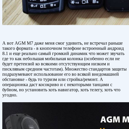
А вот AGM M7 даже меня смог удивить, не встречал раньше
такого формата - в кнопочном телефоне встроенный андроид
8.1 и еще реально самый громкий динамик что может звучать
где то как небольшая мобильная колонка (особенно если не
будет претензий ко всякими отсутствующим низким и
писклявым средним частотам). Множество стандартов защиты
подразумевают использование его во всякой внедомашней
обстановке - будь то туризм или стройка/ремонт. А
операционка даст косокриво и с некоторыми танцами с
бубном, но установить хоть навигатор, хоть телегу, хоть что
угодно.