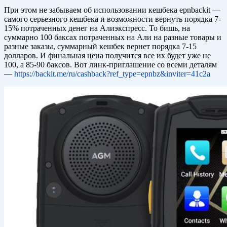
При этом не забываем об использовании кешбека epnbackit —
самого серьезного кешбека и возможности вернуть порядка 7-
15% потраченных денег на Алиэкспресс. То бишь, на
суммарно 100 баксах потраченных на Али на разные товары и
разные заказы, суммарный кешбек вернет порядка 7-15
долларов. И финальная цена получится все их будет уже не
100, а 85-90 баксов. Вот линк-приглашение со всеми деталям
—
https://backit.me/ru/cashback?ref_type=epnbz&inviter=41c2a