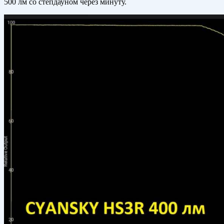
500 лм со степдауном через минуту.