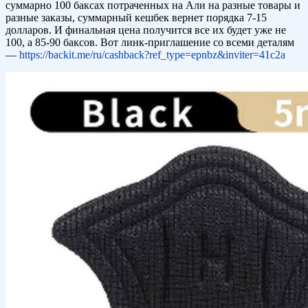
суммарно 100 баксах потраченных на Али на разные товары и
разные заказы, суммарный кешбек вернет порядка 7-15
долларов. И финальная цена получится все их будет уже не
100, а 85-90 баксов. Вот линк-приглашение со всеми деталям
—
https://backit.me/ru/cashback?ref_type=epnbz&inviter=41c2a