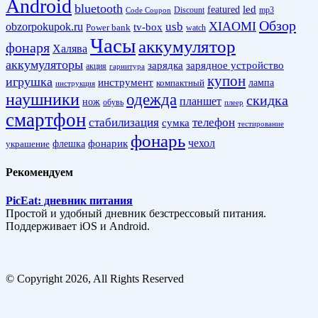
Android
bluetooth
led
featured
Discount
mp3
Code Coupon
Обзор
XIAOMI
obzorpokupok.ru
usb
tv-box
Power bank
watch
Часы
аккумулятор
фонаря
Халява
аккумуляторы
зарядка
зарядное устройство
акция
гарнитура
купон
игрушка
инструмент
лампа
компактный
инструкция
наушники
одежда
скидка
планшет
нож
обувь
плеер
смартфон
стабилизация
телефон
сумка
тестирование
фонарь
фонарик
чехол
украшение
флешка
Рекомендуем
PicEat: дневник питания
Простой и удобный дневник безстрессовый питания.
Поддерживает iOS и Android.
© Copyright 2026, All Rights Reserved