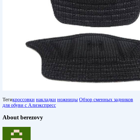
Теги
кроссовки
накладки
ножницы
Обзор сменных задников
для обуви с Алиэкспресс
About berezovy