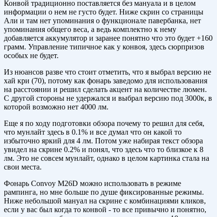
Конвой традиционно поставляется без мануала и в целом
информации о нем не густо будет. Ниже скрин со страницы
Али и там нет упоминания о функционале павербанка, нет
упоминания общего веса, а ведь комплектно к нему
добавляется аккумулятор и заранее понятно что это будет +160
грамм. Управление типичное как у конвоя, здесь сюрпризов
особых не будет.
Из нюансов разве что стоит отметить, что я выбрал версию не
хай кри (70), потому как фонарь заведомо для использования
на расстоянии и решил сделать акцент на количестве люмен.
С другой стороны не удержался и выбрал версию под 3000к, в
которой возможно нет 4000 лм.
Еще я по ходу подготовки обзора почему то решил для себя,
что мунлайт здесь в 0.1% и все думал что он какой то
избыточно яркий для 4 лм. Потом уже набирая текст обзора
увидел на скрине 0.2% и понял, что здесь что то близкое к 8
лм. Это не совсем мунлайт, однако в целом картинка стала на
свои места.
Фонарь Convoy M26D можно использовать в режиме
рампинга, но мне больше по душе фиксированные режимы.
Ниже небольшой мануал на скрине с комбинациями кликов,
если у вас был когда то конвой - то все привычно и понятно,