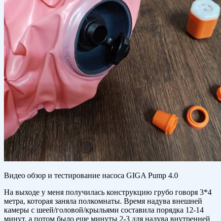
Видео обзор и тестирование насоса GIGA Pump 4.0
На выходе у меня получилась конструкцию грубо говоря 3*4
метра, которая заняла полкомнаты. Время надува внешней
камеры с шеей/головой/крыльями составила порядка 12-14
минут, а потом было еще минуты 2-3 для надува внутренней