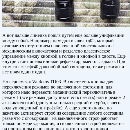
А вот дальше линейка пошла путем еще больше унификации
между собой. Например, намедни вышел тд05, который
отличается отсутствием навороченной хвостокрышки с
механическим включателем и разделено классическое
управление между кнопкой в голове и кнопкой в хвосте. Еще
внутри стоит апельсиновый рефлектор, вместо гладкого. При
этом тот же сфт40 дальнобойный светодиод, те же режимы и
все прям один с один.
Но вернемся к Wurkkos TD03. В хвосте есть кнопка для
переключения режимов во включенном состоянии, для
которого надо перевести механический переключатель в
режим 1 (все режимы доступны и есть память) или в режим 2
ака тактический (доступны только средний и турбо, своего
рода упрощенный интрефейс). А еще хвостокнопка по
зажатию активирует строб из совершенно любого состояния,
разве что с оговорками - из выключенного строб работает
только по мере удержания, из включенного строб включается
на постоянном основании по зажатию хвостокнопки.