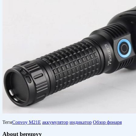
Теги
Convoy M21E
аккумулятор
индикатор
Обзор фонаря
About berezovy