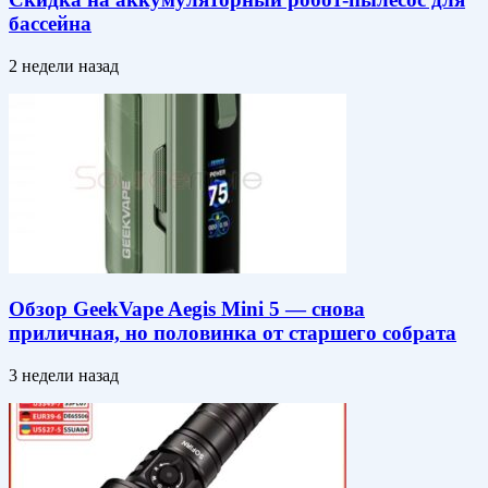
бассейна
2 недели назад
Обзор GeekVape Aegis Mini 5 — снова
приличная, но половинка от старшего собрата
3 недели назад