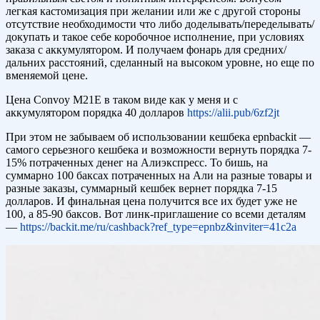
легкая кастомизация при желании или же с другой стороны
отсутствие необходимости что либо доделывать/переделывать/
докупать и такое себе коробочное исполнение, при условиях
заказа с аккумулятором. И получаем фонарь для средних/
дальних расстояний, сделанный на высоком уровне, но еще по
вменяемой цене.
Цена Convoy M21E в таком виде как у меня и с
аккумулятором порядка 40 долларов
https://alii.pub/6zf2jt
При этом не забываем об использовании кешбека epnbackit —
самого серьезного кешбека и возможности вернуть порядка 7-
15% потраченных денег на Алиэкспресс. То бишь, на
суммарно 100 баксах потраченных на Али на разные товары и
разные заказы, суммарный кешбек вернет порядка 7-15
долларов. И финальная цена получится все их будет уже не
100, а 85-90 баксов. Вот линк-приглашение со всеми деталям
—
https://backit.me/ru/cashback?ref_type=epnbz&inviter=41c2a