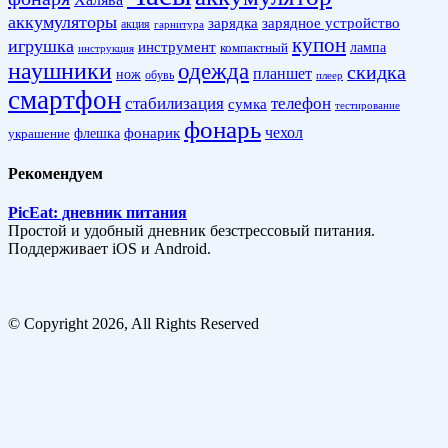
аккумуляторы
зарядка
зарядное устройство
акция
гарнитура
купон
игрушка
инструмент
лампа
компактный
инструкция
наушники
одежда
скидка
планшет
нож
обувь
плеер
смартфон
стабилизация
телефон
сумка
тестирование
фонарь
фонарик
чехол
украшение
флешка
Рекомендуем
PicEat: дневник питания
Простой и удобный дневник безстрессовый питания.
Поддерживает iOS и Android.
© Copyright 2026, All Rights Reserved