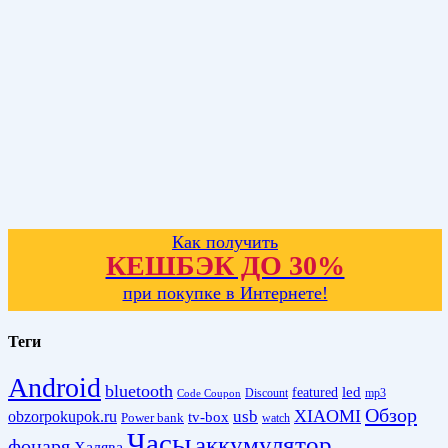
Как получить
КЕШБЭК ДО 30%
при покупке в Интернете!
Теги
Android
bluetooth
led
featured
Discount
mp3
Code Coupon
Обзор
XIAOMI
obzorpokupok.ru
usb
tv-box
Power bank
watch
Часы
аккумулятор
фонаря
Халява