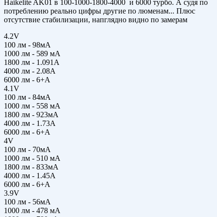
Haikelite AK01 в 100-1000-1800-4000 и 6000 турбо. А судя по
потреблению реально цифры другие по люменам... Плюс
отсутствие стабилизации, напглядно видно по замерам
4.2V
100 лм - 98мА
1000 лм - 589 мА
1800 лм - 1.091А
4000 лм - 2.08А
6000 лм - 6+А
4.1V
100 лм - 84мА
1000 лм - 558 мА
1800 лм - 923мА
4000 лм - 1.73А
6000 лм - 6+А
4V
100 лм - 70мА
1000 лм - 510 мА
1800 лм - 833мА
4000 лм - 1.45А
6000 лм - 6+А
3.9V
100 лм - 56мА
1000 лм - 478 мА