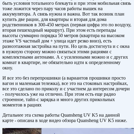
быть условия тотального блекаута и при этом мобильная связь
тоже ложится через пару часов работы вышек на
аккумулятора. А связь нужна и важна. Вот так возник план
купить две рации, для квартиры и вторая для дома
родственников в 300-450 метрах (первая цифра это по воздуху,
вторая пешеходный маршрут). При этом есть перепады
высоты суммарно порядка 50 метров (квартира на высоком
этаже VS частный дом + улица идет резко вниз), есть
разноэтажная застройка на пути. Но цель достигнута и с окна
в нужную сторону можно связаться этими рациями с
комплектными антенами. А с усиленными можно и с других
комнат в квартире, не обязательно идти к определенному
окну.
И все это без перепрошивки (а вариантов прошивки просто
вагон и маленькая тележка), все это на стоковых настройках,
все это сделано по приколу и с участием да интересом дочери
- получилось уже на отлично. При этом есть еще радио
строенное, тайп-с зарядка и много других прикольных
моментов в рациях
Детальнее эта схема работы Quansheng UV K5 на данной
карте - описана в ходе видео обзора Quansheng UV K5 ниже.