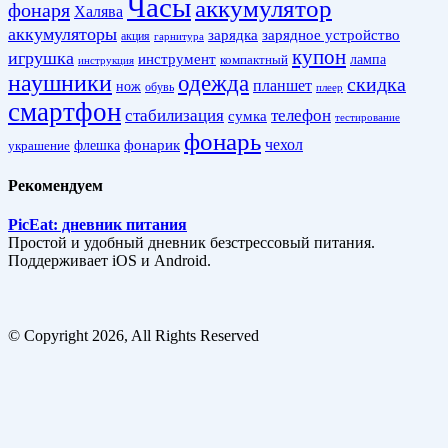
Часы
аккумулятор
фонаря
Халява
аккумуляторы
зарядка
зарядное устройство
акция
гарнитура
купон
игрушка
инструмент
лампа
компактный
инструкция
наушники
одежда
скидка
планшет
нож
обувь
плеер
смартфон
стабилизация
телефон
сумка
тестирование
фонарь
фонарик
чехол
украшение
флешка
Рекомендуем
PicEat: дневник питания
Простой и удобный дневник безстрессовый питания.
Поддерживает iOS и Android.
© Copyright 2026, All Rights Reserved