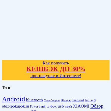
Как получить
КЕШБЭК ДО 30%
при покупке в Интернете!
Теги
Android
bluetooth
led
featured
Discount
mp3
Code Coupon
Обзор
XIAOMI
obzorpokupok.ru
usb
tv-box
Power bank
watch