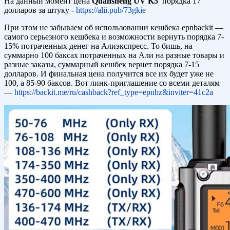
На данный момент цена
Quansheng UV K5
порядка 17
долларов за штуку -
https://alii.pub/73gkie
При этом не забываем об использовании кешбека epnbackit —
самого серьезного кешбека и возможности вернуть порядка 7-
15% потраченных денег на Алиэкспресс. То бишь, на
суммарно 100 баксах потраченных на Али на разные товары и
разные заказы, суммарный кешбек вернет порядка 7-15
долларов. И финальная цена получится все их будет уже не
100, а 85-90 баксов. Вот линк-приглашение со всеми деталям
—
https://backit.me/ru/cashback?ref_type=epnbz&inviter=41c2a