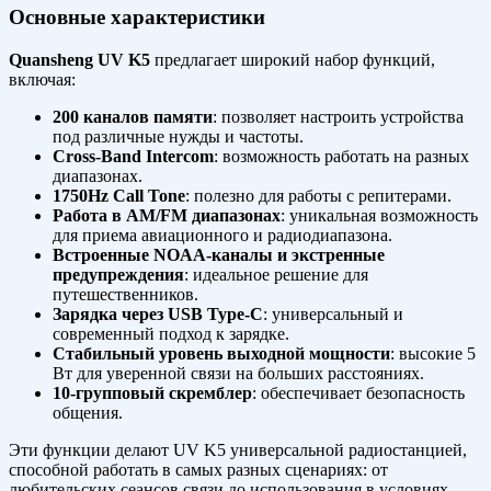
Основные характеристики
Quansheng UV K5
предлагает широкий набор функций,
включая:
200 каналов памяти
: позволяет настроить устройства
под различные нужды и частоты.
Cross-Band Intercom
: возможность работать на разных
диапазонах.
1750Hz Call Tone
: полезно для работы с репитерами.
Работа в AM/FM диапазонах
: уникальная возможность
для приема авиационного и радиодиапазона.
Встроенные NOAA-каналы и экстренные
предупреждения
: идеальное решение для
путешественников.
Зарядка через USB Type-C
: универсальный и
современный подход к зарядке.
Стабильный уровень выходной мощности
: высокие 5
Вт для уверенной связи на больших расстояниях.
10-групповый скремблер
: обеспечивает безопасность
общения.
Эти функции делают UV K5 универсальной радиостанцией,
способной работать в самых разных сценариях: от
любительских сеансов связи до использования в условиях