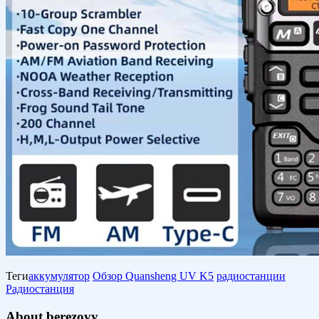
Теги
аккумулятор
Обзор Quansheng UV K5
радиостанции
Радиостанция
About berezovy